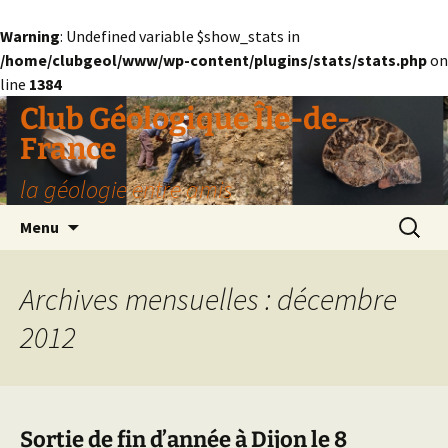
Warning
: Undefined variable $show_stats in
/home/clubgeol/www/wp-content/plugins/stats/stats.php
on
line
1384
Aller
Club Géologique Île-de-
au
France
contenu
la géologie entre amis
Recherc
Menu
Archives mensuelles : décembre
2012
Sortie de fin d’année à Dijon le 8