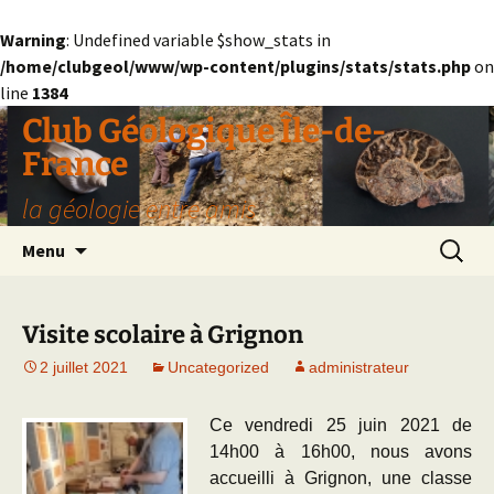
Warning
: Undefined variable $show_stats in
/home/clubgeol/www/wp-content/plugins/stats/stats.php
on
line
1384
Aller
Club Géologique Île-de-
au
France
contenu
la géologie entre amis
Recherc
Menu
Visite scolaire à Grignon
2 juillet 2021
Uncategorized
administrateur
Ce vendredi 25 juin 2021 de
14h00 à 16h00, nous avons
accueilli à Grignon, une classe