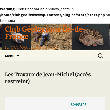
Warning
: Undefined variable $show_stats in
/home/clubgeol/www/wp-content/plugins/stats/stats.php
on
line
1384
Aller
Club Géologique Île-de-
au
France
contenu
la géologie entre amis
Recherc
Menu
Les Travaux de Jean-Michel (accès
restreint)
                               SOMMAIRE
