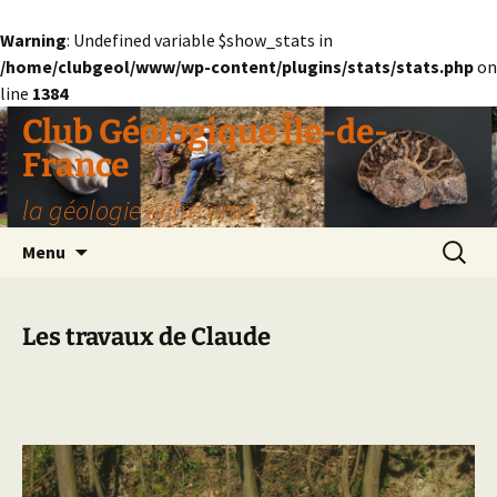
Warning
: Undefined variable $show_stats in
/home/clubgeol/www/wp-content/plugins/stats/stats.php
on
line
1384
Aller
Club Géologique Île-de-
au
France
contenu
la géologie entre amis
Recherc
Menu
Les travaux de Claude