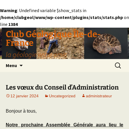
Warning
: Undefined variable $show_stats in
/home/clubgeol/www/wp-content/plugins/stats/stats.php
on
line
1384
Aller
Club Géologique Île-de-
au
France
contenu
la géologie entre amis
Recherc
Menu
Les vœux du Conseil d’Administration
12 janvier 2024
Uncategorized
administrateur
Bonjour à tous,
Notre prochaine Assemblée Générale aura lieu le