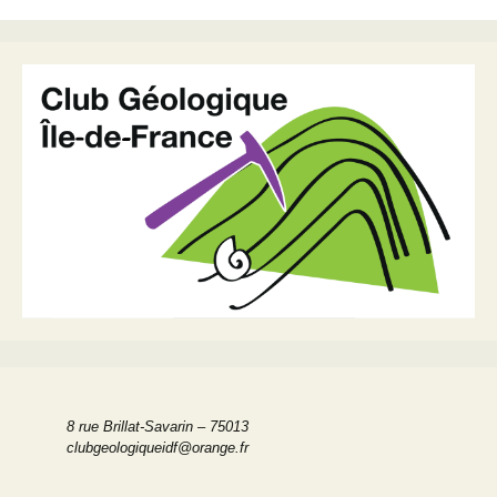
des
articles
8 rue Brillat-Savarin – 75013
clubgeologiqueidf@orange.fr