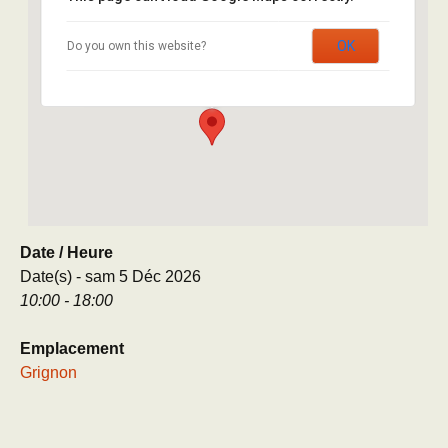
Avenue Lucien Brétignières – Cour des Meules
OK
Do you own this website?
- Thiverval Grignon
Évènement
Date / Heure
Date(s) - sam 5 Déc 2026
10:00 - 18:00
Emplacement
Grignon