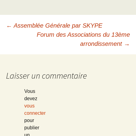
Navigation
←
Assemblée Générale par SKYPE
Forum des Associations du 13ème
des
arrondissement
→
articles
Laisser un commentaire
Vous
devez
vous
connecter
pour
publier
un