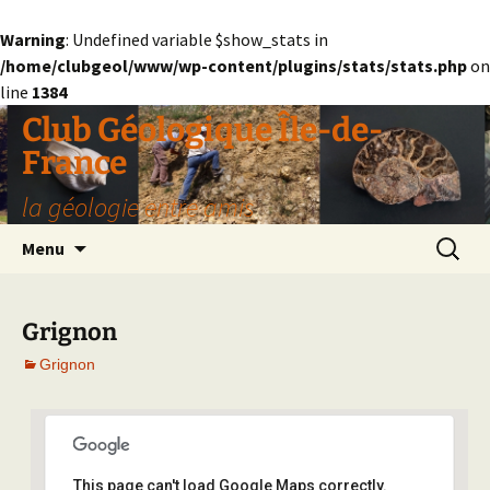
Warning
: Undefined variable $show_stats in
/home/clubgeol/www/wp-content/plugins/stats/stats.php
on
line
1384
Aller
Club Géologique Île-de-
au
France
contenu
la géologie entre amis
Recherc
Menu
Grignon
Grignon
Grignon
This page can't load Google Maps correctly.