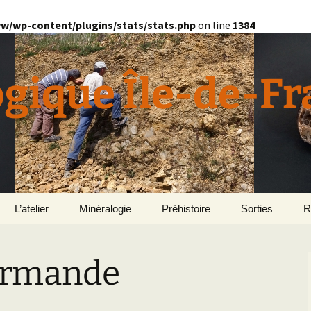
w/wp-content/plugins/stats/stats.php
on line
1384
ogique Île-de-F
L’atelier
Minéralogie
Préhistoire
Sorties
R
quille
Divers minéralogie
ormande
en
Géomorphologie du
Pétrographie
Bassin parisien
Le Domaine de Grignon