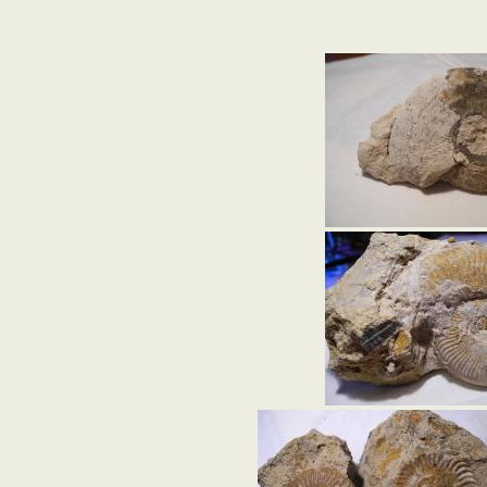
Adhésion
Les Travaux de l
Paléo
Documents (accès
restreint)