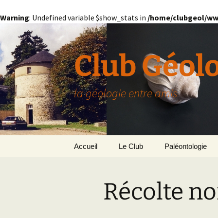
Warning
: Undefined variable $show_stats in
/home/clubgeol/ww
Aller
au
contenu
Club Géol
la géologie entre amis
Accueil
Le Club
Paléontologie
Présentation générale
L’Homme et la Co
Récolte n
Paris
Le Bassin Parisi
Grignon
GRIGNON – 78