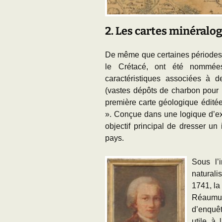
2. Les cartes minéralo
De même que certaines périodes de
le Crétacé, ont été nommée
caractéristiques associées à d
(vastes dépôts de charbon pour l
première carte géologique éditée
». Conçue dans une logique d’exp
objectif principal de dresser un
pays.
Sous l’
natural
1741, la
Réaumur
d’enquêt
utile à 