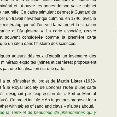
néral et lui ouvre les portes de son vaste cabinet
re naturelle. Ce cadre stimulant permet à Guettard de
er un travail novateur qui culmine, en 1746, avec la
 minéralogique où l’on voit la nature et la situation
France et l’Angleterre ». La carte associée, œuvre
st souvent considérée comme la première carte
ue un jalon dans l’histoire des sciences.
lques auteurs désireux d’établir un inventaire des
 minéraux exploités (mines et carrières) proposaient
és par une localisation sur une carte.
rd a pu s’inspirer du projet de
Martin Lister
(1638-
 à la Royal Society de Londres l’idée d’une carte
’il désignait par l’expression de « Soil or Mineral
ux). Ce projet intitulé « An ingenious proposal for a
ther with tables of sand and clays » n’a pas abouti.
 de la Terre et de beaucoup de phénomènes qui y