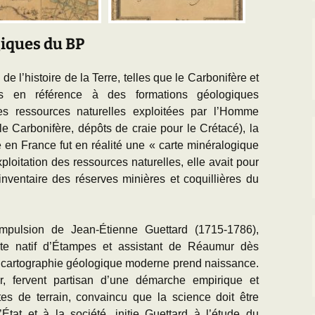
giques du BP
 l’histoire de la Terre, telles que le Carbonifère et
s en référence à des formations géologiques
es ressources naturelles exploitées par l’Homme
e Carbonifère, dépôts de craie pour le Crétacé), la
 en France fut en réalité une « carte minéralogique
loitation des ressources naturelles, elle avait pour
 inventaire des réserves minières et coquillières du
impulsion de Jean-Étienne Guettard (1715-1786),
iste natif d’Étampes et assistant de Réaumur dès
 cartographie géologique moderne prend naissance.
, fervent partisan d’une démarche empirique et
es de terrain, convaincu que la science doit être
l’État et à la société, initie Guettard à l’étude du