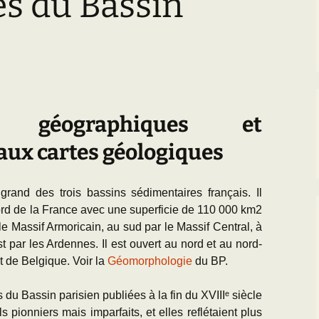
s du Bassin
Paléogéographie* du
Bassin parisien
’Equipe
Les Scientifiques à
Activités
Grignon
Les premières cartes
géologiques du Bassin
CR des Réunions
parisien
La Falunière de Grignon
Documentation réunions
L’échelle
La Collection de la
thématiques
chronostratigraphique
falunière
 géographiques et
Les Travaux des
Transgression/Régression
Exposition permanente
Equipiers
aux cartes géologiques
marine
et Galerie de Photos
Documentation pour la
25 mai 2014 : Les 25
grand des trois bassins sédimentaires français. Il
détermination des
ans de Grignon
fossiles de l’Eocène du
Nord de la France avec une superficie de 110 000 km2
BP
Grignon menacé !!
r le Massif Armoricain, au sud par le Massif Central, à
st par les Ardennes. Il est ouvert au nord et au nord-
t de Belgique. Voir la
Géomorphologie
du BP.
du Bassin parisien publiées à la fin du XVIIIᵉ siècle
s pionniers mais imparfaits, et elles reflétaient plus