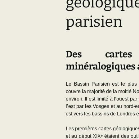
géologique
Adhésion
Les Travaux de l
Paléo
parisien
Documents (accès
restreint)
Des cartes
minéralogiques 
Le Bassin Parisien est le plus 
couvre la majorité de la moitié 
environ. Il est limité à l’ouest pa
l’est par les Vosges et au nord-e
est vers les bassins de Londres e
Les premières cartes géologiques 
et au début XIXᵉ étaient des outil