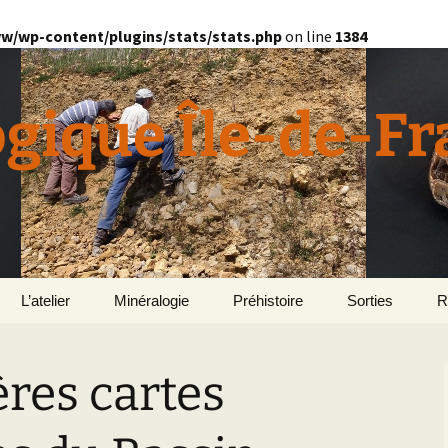
w/wp-content/plugins/stats/stats.php
on line
1384
ogique Île-de-F
L’atelier
Minéralogie
Préhistoire
Sorties
R
quille
Divers minéralogie
res cartes
en
Géomorphologie du
Pétrographie
Bassin parisien
Le Domaine de Grignon