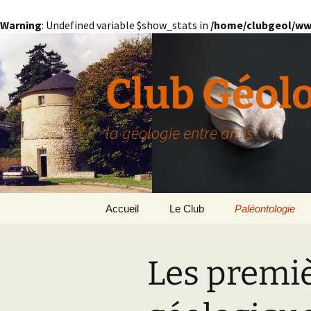
Warning
: Undefined variable $show_stats in
/home/clubgeol/ww
Aller
au
contenu
Club Géol
la géologie entre amis
Accueil
Le Club
Paléontologie
Présentation générale
L’Homme et la Co
Les premiè
Paris
Le Bassin Parisi
Grignon
GRIGNON – 78