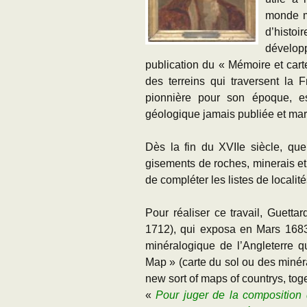
monde mi
d’histoi
développ
publication du « Mémoire et carte
des terreins qui traversent la 
pionnière pour son époque, e
géologique jamais publiée et marq
Dès la fin du XVIIe siècle, que
gisements de roches, minerais et
de compléter les listes de localit
Pour réaliser ce travail, Guetta
1712), qui exposa en Mars 1683
minéralogique de l’Angleterre qu
Map » (carte du sol ou des minéra
new sort of maps of countrys, toge
«
Pour juger de la composition