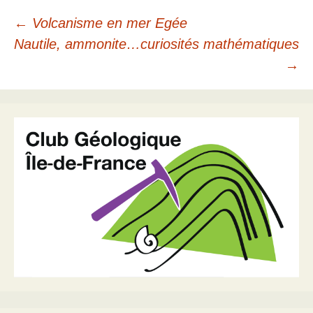
Navigation
←
Volcanisme en mer Egée
Nautile, ammonite…curiosités mathématiques
des
→
articles