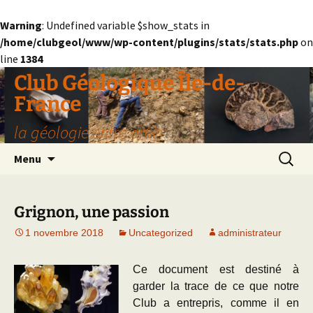
Warning
: Undefined variable $show_stats in
/home/clubgeol/www/wp-content/plugins/stats/stats.php
on
line
1384
Aller
Club Géologique Île-de-
au
France
contenu
la géologie entre amis
Recherc
Menu
Grignon, une passion
1 novembre 2018
Uncategorized
administrateur
Ce document est destiné à
garder la trace de ce que notre
Club a entrepris, comme il en