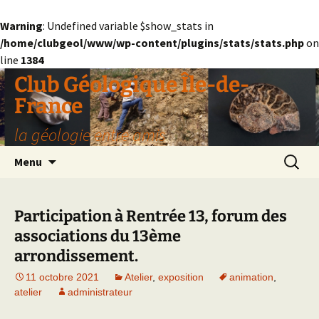
Warning
: Undefined variable $show_stats in
/home/clubgeol/www/wp-content/plugins/stats/stats.php
on
line
1384
Aller
Club Géologique Île-de-
au
France
contenu
la géologie entre amis
Recherc
Menu
Participation à Rentrée 13, forum des
associations du 13ème
arrondissement.
11 octobre 2021
Atelier
,
exposition
animation
,
atelier
administrateur