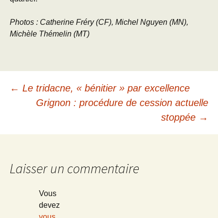
Photos : Catherine Fréry (CF), Michel Nguyen (MN),
Michèle Thémelin (MT)
Navigation
←
Le tridacne, « bénitier » par excellence
Grignon : procédure de cession actuelle
des
stoppée
→
articles
Laisser un commentaire
Vous
devez
vous