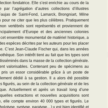
lection fondatrice. Elle s’est enrichie au cours de la
par l’agrégation d’autres collections d’illustres
aujas de Saint-Fond, Lamarck, Brongniart, Milne
pour ne citer que les plus célèbres. Pratiquement
non vertébrés sont représentés et proviennent de
incipalement d’Europe et des anciennes colonies
cet ensemble monumental de matériel historique, a
 des espèces décrites par les auteurs pour les placer
ue. C’est Jean-Claude Fischer qui, dans les années
ypothèque. Son intérêt tient au fait que les types sont
 disséminés dans la masse de la collection générale.
ement valorisables. Contenant peu de spécimens au
 pris un essor considérable grâce à un poste de
lement dédié à sa gestion. Il a alors été possible
es figurés, au sein de la collection générale et de les
que. Actuellement et après un travail long d’une
uelles extractions et nouvelles acquisitions sont
, elle compte environ 40 000 types et figurés. Le
 holotype, syntype, paratype…) y est bien identifié et