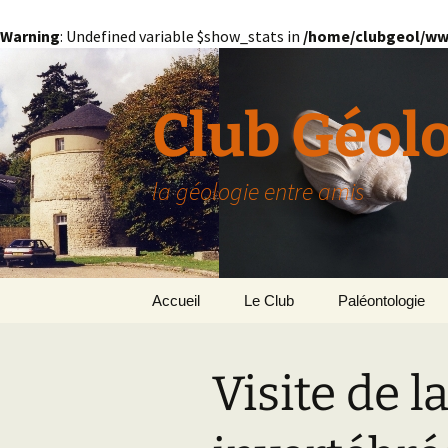
Warning
: Undefined variable $show_stats in
/home/clubgeol/ww
Aller
au
contenu
Club Géol
la géologie entre amis
Accueil
Le Club
Paléontologie
Présentation générale
L’Homme et la Co
Visite de 
Paris
Le Bassin Parisi
Grignon
GRIGNON – 78