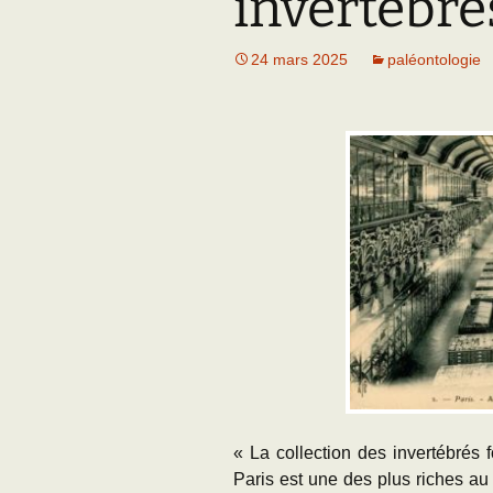
invertébr
Adhésion
Les Travaux de l
Paléo
24 mars 2025
paléontologie
Documents (accès
restreint)
« La collection des invertébrés 
Paris est une des plus riches a