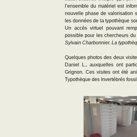
l’ensemble du matériel est inf
nouvelle phase de valorisation s
les données de la typothèque so
Un accès virtuel pouvant rempl
possible pour les chercheurs du
Sylvain Charbonnier. La typothè
Quelques photos des deux visites
Daniel L., auxquelles ont part
Grignon. Ces visites ont été a
Typothèque des Invertébrés fossi