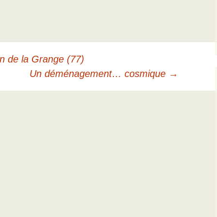
n de la Grange (77)
Un déménagement… cosmique
→