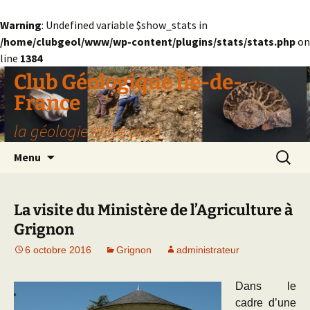
Warning
: Undefined variable $show_stats in
/home/clubgeol/www/wp-content/plugins/stats/stats.php
on
line
1384
Aller
Club Géologique Île-de-
au
France
contenu
la géologie entre amis
Recherc
Menu
La visite du Ministère de l’Agriculture à
Grignon
6 octobre 2016
Grignon
administrateur
Dans le
cadre d’une