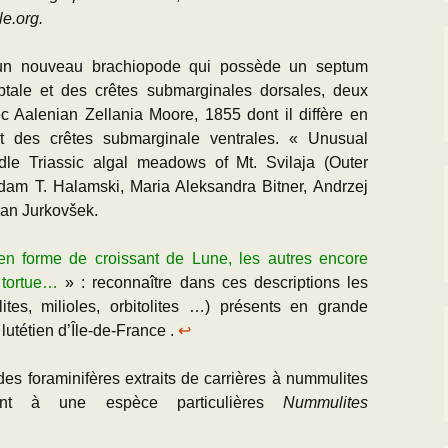
le.org.
n nouveau brachiopode qui possède un septum
eptale et des crêtes submarginales dorsales, deux
 Aalenian Zellania Moore, 1855 dont il diffère en
t des crêtes submarginale ventrales. « Unusual
le Triassic algal meadows of Mt. Svilaja (Outer
dam T. Halamski
,
Maria Aleksandra Bitner
,
Andrzej
an Jurkovšek.
en forme de croissant de Lune, les autres encore
 tortue…
»
: reconnaître dans ces descriptions les
lites, milioles, orbitolites …) présents en grande
 lutétien d’Île-de-France .
↩
 des foraminifères extraits de carrières à nummulites
nant à une espèce particulières
Nummulites