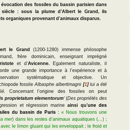
 évocation des fossiles du bassin parisien dans
Ie siècle : sous la plume d’Albert le Grand, ils
nts organiques provenant d’animaux disparus.
ert le Grand
(1200-
1280) immense philosophe
lemand, frère
dominicain, enseignant imprégné
ristote
et d’
Avicenne.
Egalement naturaliste, il
orde une grande importance à l’expérience et à
observation systématique et objective. Un
chiopode fossile
Albasphe albertimagni
[
1
]
lui a été
dié.
Concernant l’origine des fossiles on peut
is proprietatum elementorum
‘
(
Des propriétés des
sgression et régression marine
ainsi qu’
une des
siles du bassin de Paris
:
« Nous trouvons une
la mer
) dans les restes d’animaux aquatiques (…) ;
vec le limon gluant qui les enveloppait ; le froid et