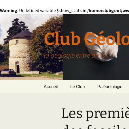
Warning
: Undefined variable $show_stats in
/home/clubgeol/ww
Aller
au
contenu
Club Géol
la géologie entre amis
Accueil
Le Club
Paléontologie
Présentation générale
L’Homme et la Co
Les premiè
Paris
Le Bassin Parisi
Grignon
GRIGNON – 78