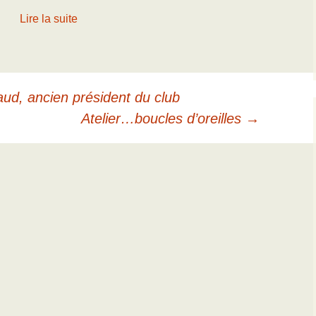
Lire la suite
d, ancien président du club
Atelier…boucles d’oreilles
→