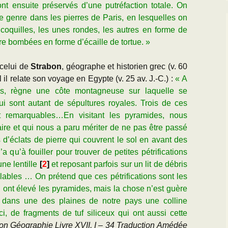
nt ensuite préservés d’une putréfaction totale. On
ce genre dans les pierres de Paris, en lesquelles on
coquilles, les unes rondes, les autres en forme de
re bombées en forme d’écaille de tortue. »
 celui de
Strabon
, géographe et historien grec (v.
60
l il relate son voyage en Egypte (v. 25
av. J.-C.)
:
« A
, règne une côte montagneuse sur laquelle se
ui sont autant de sépultures royales. Trois de ces
nt remarquables…En visitant les pyramides, nous
aire et qui nous a paru mériter de ne pas être passé
as d’éclats de pierre qui couvrent le sol en avant des
 qu’à fouiller pour trouver de petites pétrifications
une lentille
[
2
]
et reposant parfois sur un lit de débris
lables … On prétend que ces pétrifications sont les
i ont élevé les pyramides, mais la chose n’est guère
et dans une des plaines de notre pays une colline
i, de fragments de tuf siliceux qui ont aussi cette
on Géographie Livre XVII, I – 34 Traduction Amédée