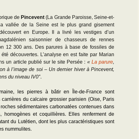
torique de
Pincevent
(La Grande Paroisse, Seine-et-
a vallée de la Seine est le plus grand gisement
écouvert en Europe. Il a livré les vestiges d’un
gdalénien saisonnier de chasseurs de rennes
ron 12 300 ans. Des parures à base de fossiles de
 été découvertes. L’analyse en est faite par Marian
 un article publié sur le site Persée :
«
La parure
,
on à l’image de soi – Un dernier hiver à Pincevent,
ens du niveau IV0″
.
maine, les pierres à bâtir en Île-de-France sont
carrières du calcaire grossier parisien (Oise, Paris
s roches sédimentaires carbonatées contenues dans
s, homogènes et coquillières. Elles renferment de
ant du Lutétien, dont les plus caractéristiques sont
les nummulites.