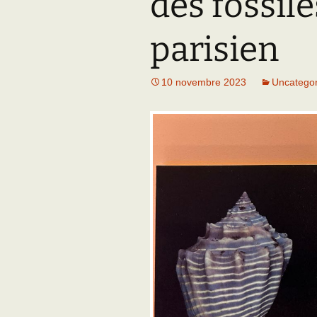
des fossil
Adhésion
Les Travaux de l
Paléo
parisien
Documents (accès
restreint)
10 novembre 2023
Uncategor