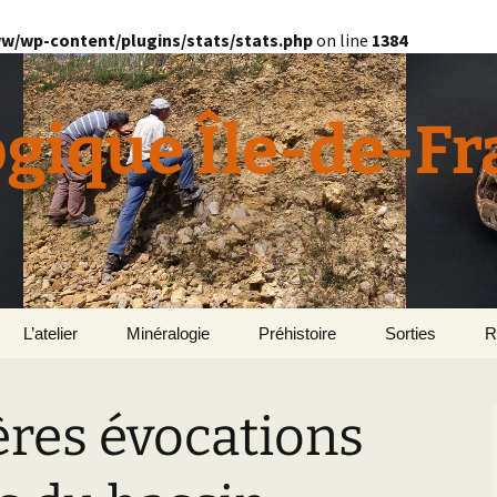
w/wp-content/plugins/stats/stats.php
on line
1384
ogique Île-de-F
L’atelier
Minéralogie
Préhistoire
Sorties
R
quille
Divers minéralogie
res évocations
en
Géomorphologie du
Pétrographie
Bassin parisien
Le Domaine de Grignon