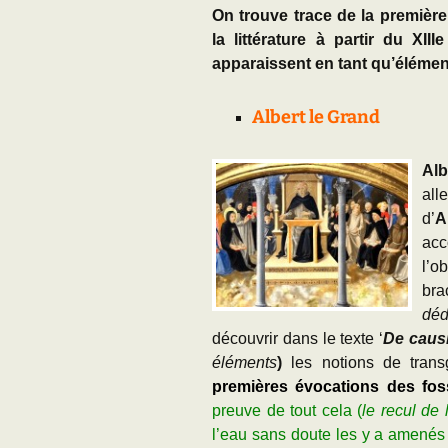
On trouve trace de la première
la littérature à partir du XII
apparaissent en tant qu’éléme
Albert le Grand
Alb
al
d’
A
acc
l’
bra
dé
découvrir dans le texte
‘
De caus
éléments
)
les notions de tran
premières évocations des fos
preuve de tout cela (
le recul de 
l’eau sans doute les y a amenés a