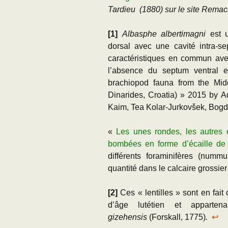
Tardieu (1880) sur le site Remac
[1]
Albasphe albertimagni
est u
dorsal avec une cavité intra-s
caractéristiques en commun avec
l’absence du septum ventral e
brachiopod fauna from the Midd
Dinarides, Croatia) » 2015 by
A
Kaim
,
Tea Kolar-Jurkovšek
,
Bogd
«
Les unes rondes, les autres 
bombées en forme d’écaille de
différents foraminifères (nummu
quantité dans le calcaire grossier
[2]
Ces « lentilles » sont en fait
d’âge lutétien et apparte
gizehensis
(Forskall, 1775)
.
↩