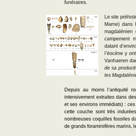
funéraires.
Le site préhis
Marne) dans l
magdalénien d
campement ma
datant d’envi
l’éocène y ont
Vanhaeren dans
de sa producti
les Magdaléni
Depuis au moins l’antiquité ro
intensivement extraites dans des 
et ses environs immédiats) : ce
cette couche sont très indurée
nombreuses coquilles fossiles dat
de grands
foraminifères marins
, 