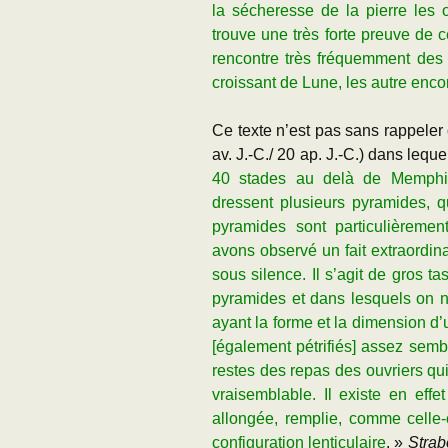
la sécheresse de la pierre les o
trouve une très forte preuve de 
rencontre très fréquemment des 
croissant de Lune, les autre enco
Ce texte n’est pas sans rappeler
av. J.-C./ 20
ap. J.-C.) dans leque
40 stades au delà de Memphis
dressent plusieurs pyramides, q
pyramides sont particulièreme
avons observé un fait extraordin
sous silence. Il s’agit de gros t
pyramides et dans lesquels on n’a
ayant la forme et la dimension d’
[également pétrifiés] assez semb
restes des repas des ouvriers qu
vraisemblable. Il existe en eff
allongée, remplie, comme celle-c
configuration lenticulaire
. »
Strab