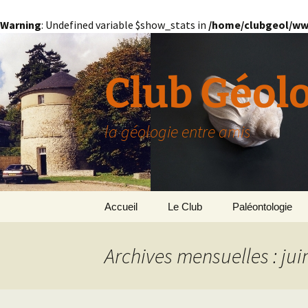
Warning
: Undefined variable $show_stats in
/home/clubgeol/ww
Aller
au
contenu
Club Géol
la géologie entre amis
Accueil
Le Club
Paléontologie
Présentation générale
L’Homme et la Co
Archives mensuelles : jui
Paris
Le Bassin Parisi
Grignon
GRIGNON – 78