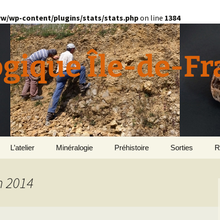
w/wp-content/plugins/stats/stats.php
on line
1384
ogique Île-de-F
L’atelier
Minéralogie
Préhistoire
Sorties
R
quille
Divers minéralogie
n 2014
en
Géomorphologie du
Pétrographie
Bassin parisien
Le Domaine de Grignon