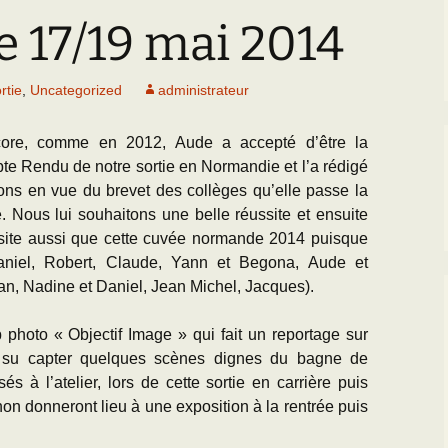
Paléogéographie* du
Bassin parisien
 17/19 mai 2014
’Equipe
Les Scientifiques à
Activités
Grignon
Les premières cartes
géologiques du Bassin
CR des Réunions
rtie
,
Uncategorized
administrateur
parisien
La Falunière de Grignon
Documentation réunions
L’échelle
La Collection de la
thématiques
ore, comme en 2012, Aude a accepté d’être la
chronostratigraphique
falunière
te Rendu de notre sortie en Normandie et l’a rédigé
Les Travaux des
ons en vue du brevet des collèges qu’elle passe la
Transgression/Régression
Exposition permanente
Equipiers
marine
et Galerie de Photos
 Nous lui souhaitons une belle réussite et ensuite
site aussi que cette cuvée normande 2014 puisque
Documentation pour la
25 mai 2014 : Les 25
Daniel, Robert, Claude, Yann et Begona, Aude et
détermination des
ans de Grignon
an, Nadine et Daniel, Jean Michel, Jacques).
fossiles de l’Eocène du
BP
Grignon menacé !!
b photo « Objectif Image » qui fait un reportage sur
l a su capter quelques scènes dignes du bagne de
s à l’atelier, lors de cette sortie en carrière puis
on donneront lieu à une exposition à la rentrée puis