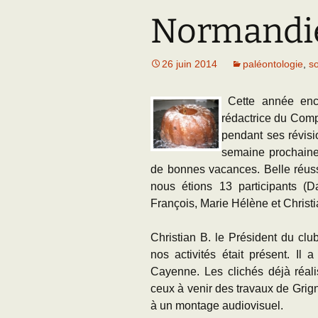
Normandie
Adhésion
Les Travaux de l
Paléo
Documents (accès
26 juin 2014
paléontologie
,
so
restreint)
Cette année enc
rédactrice du Comp
pendant ses révisi
semaine prochaine.
de bonnes vacances. Belle réus
nous étions 13 participants (
François, Marie Hélène et Christi
Christian B. le Président du clu
nos activités était présent. I
Cayenne. Les clichés déjà réalisé
ceux à venir des travaux de Grign
à un montage audiovisuel.