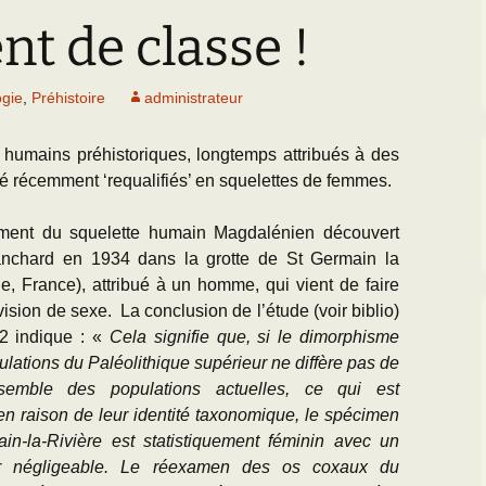
Paléogéographie* du
Bassin parisien
t de classe !
’Equipe
Les Scientifiques à
Activités
Grignon
Les premières cartes
géologiques du Bassin
CR des Réunions
ogie
,
Préhistoire
administrateur
parisien
La Falunière de Grignon
Documentation réunions
L’échelle
La Collection de la
thématiques
 humains préhistoriques, longtemps attribués à des
chronostratigraphique
falunière
é récemment ‘requalifiés’ en squelettes de femmes.
Les Travaux des
Transgression/Régression
Exposition permanente
Equipiers
marine
et Galerie de Photos
amment du squelette humain Magdalénien découvert
anchard en 1934 dans la grotte de St Germain la
Documentation pour la
25 mai 2014 : Les 25
e, France), attribué à un homme, qui vient de faire
détermination des
ans de Grignon
évision de sexe. La conclusion de l’étude (voir biblio)
fossiles de l’Eocène du
BP
2 indique : «
Cela signifie que, si le dimorphisme
Grignon menacé !!
lations du Paléolithique supérieur ne diffère pas de
semble des populations actuelles, ce qui est
en raison de leur identité taxonomique, le spécimen
in-la-Rivière est statistiquement féminin avec un
ur négligeable. Le réexamen des os coxaux du