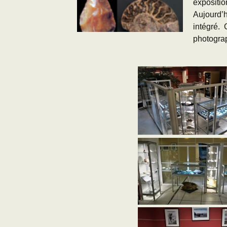
exposit
Aujourd’
intégré. 
photogra