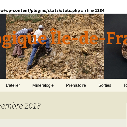
w/wp-content/plugins/stats/stats.php
on line
1384
ogique Île-de-F
L’atelier
Minéralogie
Préhistoire
Sorties
R
quille
Divers minéralogie
ovembre 2018
en
Géomorphologie du
Pétrographie
Bassin parisien
Le Domaine de Grignon