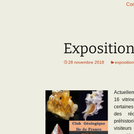
Con
Exposition
28 novembre 2018
exposition
Actuellem
16 vitri
certaines
des réc
préhist
visiteur