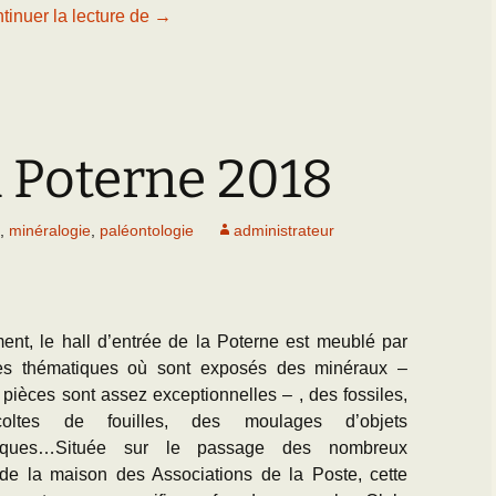
Changement de classe !
tinuer la lecture de
→
 Poterne 2018
,
minéralogie
,
paléontologie
administrateur
ent, le hall d’entrée de la Poterne est meublé par
nes thématiques où sont exposés des minéraux –
 pièces sont assez exceptionnelles – , des fossiles,
oltes de fouilles, des moulages d’objets
oriques…Située sur le passage des nombreux
s de la maison des Associations de la Poste, cette