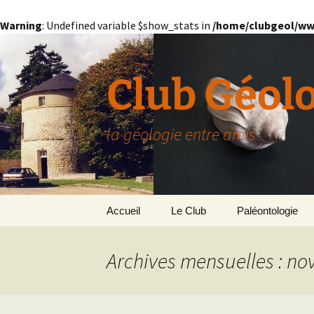
Warning
: Undefined variable $show_stats in
/home/clubgeol/ww
Aller
au
contenu
Club Géol
la géologie entre amis
Accueil
Le Club
Paléontologie
Présentation générale
L’Homme et la Co
Archives mensuelles : n
Paris
Le Bassin Parisi
Grignon
GRIGNON – 78