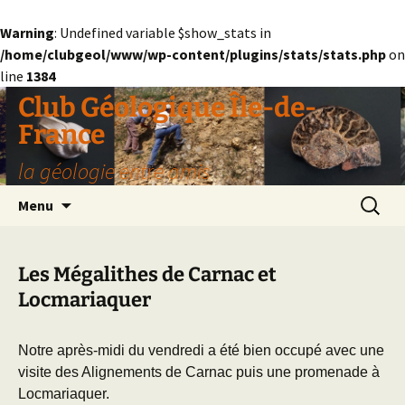
Warning
: Undefined variable $show_stats in
/home/clubgeol/www/wp-content/plugins/stats/stats.php
on
line
1384
Aller
Club Géologique Île-de-
au
France
contenu
la géologie entre amis
Recherc
Menu
Les Mégalithes de Carnac et
Locmariaquer
Notre après-midi du vendredi a été bien occupé avec une
visite des Alignements de Carnac puis une promenade à
Locmariaquer.