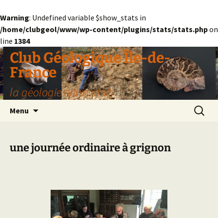
Warning
: Undefined variable $show_stats in
/home/clubgeol/www/wp-content/plugins/stats/stats.php
on
line
1384
Aller
Club Géologique Île-de-
au
France
contenu
la géologie entre amis
Recherc
Menu
une journée ordinaire à grignon