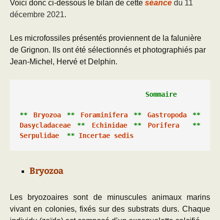
Voici donc ci-dessous le bilan de cette
séance
du 11
décembre 2021
.
Les microfossiles présentés proviennent de la falunière
de Grignon. Ils ont été sélectionnés et photographiés par
Jean-Michel, Hervé et Delphin.
** 
Bryozoa
 ** 
Foraminifera
 ** 
Gastropoda
 ** 
Dasycladaceae
 ** 
Echinidae
 ** 
Porifera
  ** 
Serpulidae
  ** 
Incertae sedis
Bryozoa
Les bryozoaires sont de minuscules animaux marins
vivant en colonies, fixés sur des substrats durs. Chaque