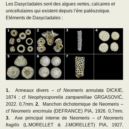
Les Dasycladales sont des algues vertes, calcaires et
unicellulaires qui existent depuis l’ère paléozoïque.
Eléments de Dasycladales :
1.
Anneaux divers –
cf Neomeris annulata
DICKIE,
1874 ; cf
Neophysoporella zamparelliae
GRGASOVIĆ,
2022. 0,7mm.
2.
Manchon dichotomique
de
Neomeris –
cf Neomeris encrinula
(DEFRANCE) PIA, 1926. 0,7mm.
3.
Axe principal interne de Neomeris –
cf Neomeris
fragilis
(L.MORELLET & J.MORELLET) PIA, 1927.