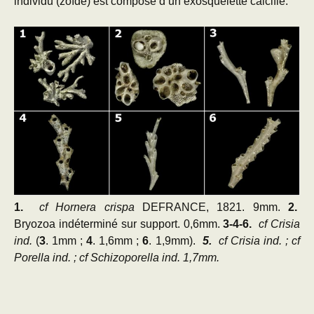
individu (zoïde) est composé d’un exosquelette calcifié.
1.
cf Hornera crispa
DEFRANCE, 1821. 9mm.
2.
Bryozoa indéterminé sur support. 0,6mm.
3-4-6.
cf Crisia
ind.
(
3
. 1mm ;
4
. 1,6mm ;
6
. 1,9mm).
5.
cf Crisia ind. ; cf
Porella ind. ; cf Schizoporella ind. 1,7mm.