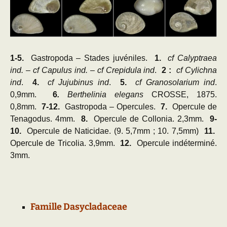
1-5
.
Gastropoda – Stades juvéniles.
1
.
cf Calyptraea
ind.
–
cf Capulus ind.
–
cf Crepidula ind
.
2
:
cf Cylichna
ind
.
4.
cf Jujubinus ind
.
5.
cf Granosolarium ind
.
0,9mm.
6
.
Berthelinia elegans
CROSSE, 1875.
0,8mm.
7-12.
Gastropoda – Opercules.
7.
Opercule de
Tenagodus. 4mm.
8.
Opercule de Collonia. 2,3mm.
9-
10.
Opercule de Naticidae. (9. 5,7mm ; 10. 7,5mm)
11.
Opercule de Tricolia. 3,9mm.
12.
Opercule indéterminé.
3mm.
Famille Dasycladaceae