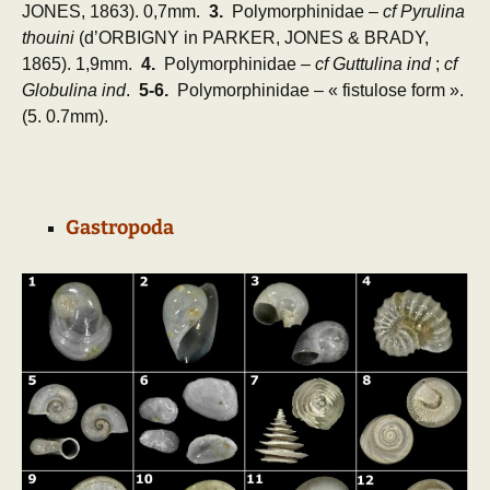
JONES, 1863). 0,7mm.
3.
Polymorphinidae –
cf Pyrulina
thouini
(d’ORBIGNY in PARKER, JONES & BRADY,
1865). 1,9mm.
4.
Polymorphinidae –
cf Guttulina ind
;
cf
Globulina ind
.
5-6.
Polymorphinidae – « fistulose form ».
(5. 0.7mm).
Gastropoda