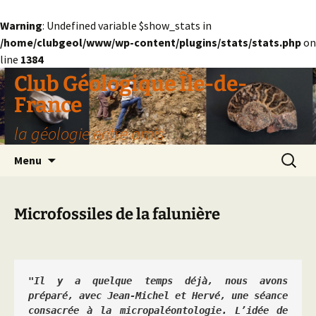
Warning
: Undefined variable $show_stats in
/home/clubgeol/www/wp-content/plugins/stats/stats.php
on
line
1384
Aller
Club Géologique Île-de-
au
France
contenu
la géologie entre amis
Recherc
Menu
Microfossiles de la falunière
"Il y a quelque temps déjà, nous avons 
préparé, avec Jean-Michel et Hervé, une séance 
consacrée à la micropaléontologie. L’idée de 