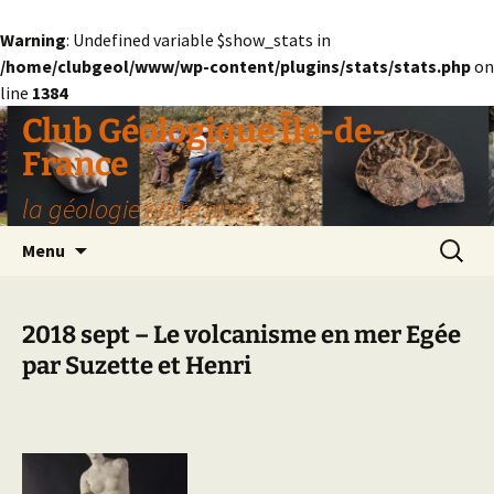
Warning
: Undefined variable $show_stats in
/home/clubgeol/www/wp-content/plugins/stats/stats.php
on
line
1384
Aller
Club Géologique Île-de-
au
France
contenu
la géologie entre amis
Recherc
Menu
2018 sept – Le volcanisme en mer Egée
par Suzette et Henri