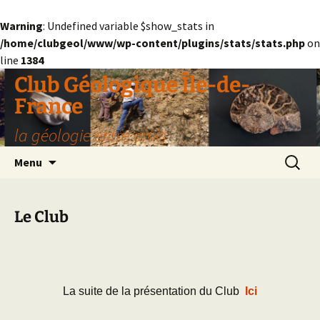
Warning
: Undefined variable $show_stats in
/home/clubgeol/www/wp-content/plugins/stats/stats.php
on
line
1384
Aller
Club Géologique Île-de-
au
France
contenu
la géologie entre amis
Recherc
Menu
Le Club
La suite de la présentation du Club
Ici