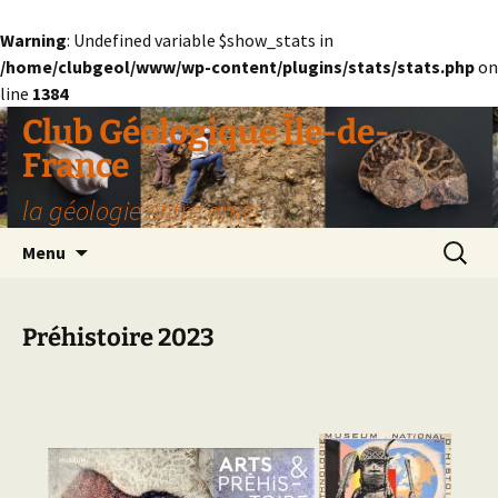
Warning
: Undefined variable $show_stats in
/home/clubgeol/www/wp-content/plugins/stats/stats.php
on
line
1384
Aller
Club Géologique Île-de-
au
France
contenu
la géologie entre amis
Recherc
Menu
Préhistoire 2023