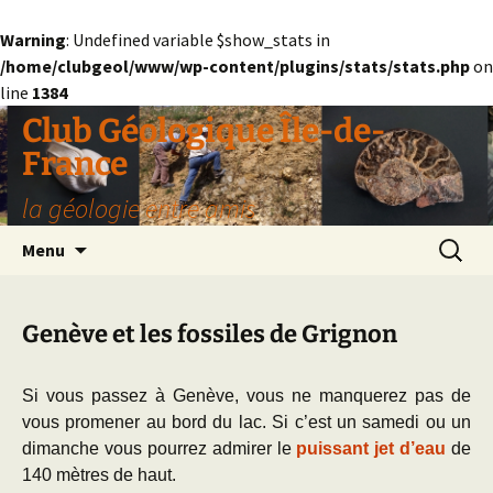
Warning
: Undefined variable $show_stats in
/home/clubgeol/www/wp-content/plugins/stats/stats.php
on
line
1384
Aller
Club Géologique Île-de-
au
France
contenu
la géologie entre amis
Recherc
Menu
Genève et les fossiles de Grignon
Si vous passez à Genève, vous ne manquerez pas de
vous promener au bord du lac. Si c’est un samedi ou un
dimanche vous pourrez admirer le
puissant jet d’eau
de
140 mètres de haut.