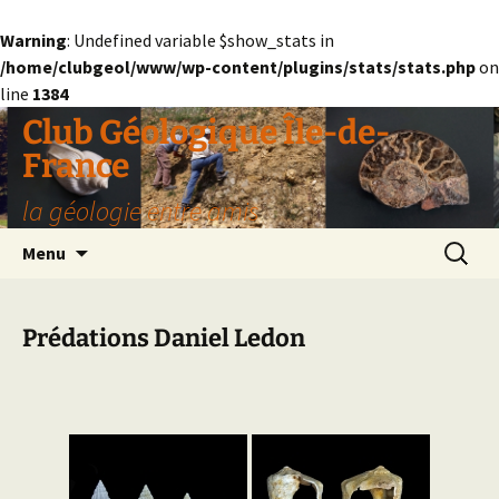
Warning
: Undefined variable $show_stats in
/home/clubgeol/www/wp-content/plugins/stats/stats.php
on
line
1384
Aller
Club Géologique Île-de-
au
France
contenu
la géologie entre amis
Recherc
Menu
Prédations Daniel Ledon