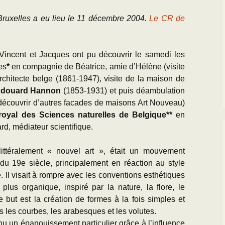
Bruxelles a eu lieu le 11 décembre 2004.
Le CR de
Vincent et Jacques ont pu découvrir le samedi les
es
*
en compagnie de Béatrice, amie d’Hélène (visite
architecte belge (1861-1947), visite de la maison de
douard Hannon
(1853-1931) et puis déambulation
découvrir d’autres facades de maisons Art Nouveau)
t royal des Sciences naturelles de Belgique**
en
d, médiateur scientifique.
 littéralement « nouvel art », était un mouvement
 du 19e siècle, principalement en réaction au style
 Il visait à rompre avec les conventions esthétiques
 plus organique, inspiré par la nature, la flore, le
but est la création de formes à la fois simples et
 les courbes, les arabesques et les volutes.
nu un épanouissement particulier grâce à l’influence