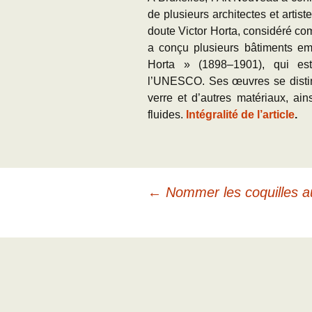
de plusieurs architectes et artis
doute Victor Horta, considéré co
a conçu plusieurs bâtiments e
Horta » (1898–1901), qui est
l’UNESCO. Ses œuvres se distingu
verre et d’autres matériaux, ain
fluides.
Intégralité de l’article
.
Navigation
←
Nommer les coquilles aux
des
articles