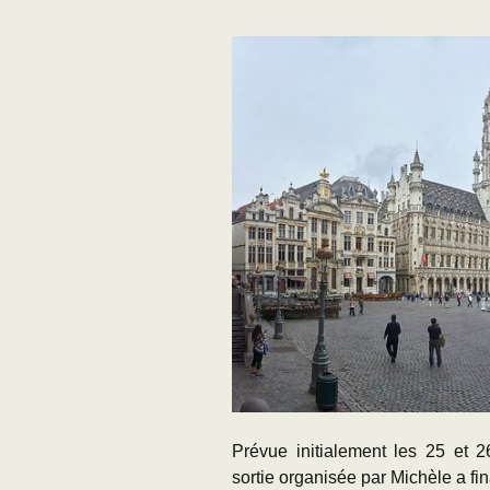
Adhésion
Les Travaux de l
Paléo
Documents (accès
restreint)
Prévue initialement les 25 et 2
sortie organisée par Michèle a fi