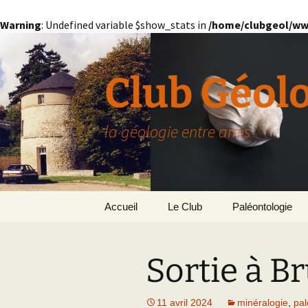
Warning
: Undefined variable $show_stats in
/home/clubgeol/ww
Aller
au
contenu
Club Géol
la géologie entre amis
Accueil
Le Club
Paléontologie
Présentation générale
L’Homme et la Co
Sortie à B
Paris
Le Bassin Parisi
Grignon
GRIGNON – 78
11 avril 2024
minéralogie
,
pal