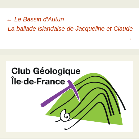
Navigation
←
Le Bassin d’Autun
La ballade islandaise de Jacqueline et Claude
des
→
articles