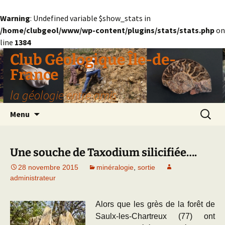
Warning
: Undefined variable $show_stats in
/home/clubgeol/www/wp-content/plugins/stats/stats.php
on
line
1384
Aller
Club Géologique Île-de-
au
France
contenu
la géologie entre amis
Recherc
Menu
Une souche de Taxodium silicifiée….
28 novembre 2015
minéralogie
,
sortie
administrateur
Alors que les grès de la forêt de
Saulx-les-Chartreux (77) ont