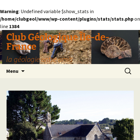
Warning
: Undefined variable $show_stats in
/home/clubgeol/www/wp-content/plugins/stats/stats.php
on
line
1384
Aller
Club Géologique Île-de-
au
France
contenu
la géologie entre amis
Recherc
Menu