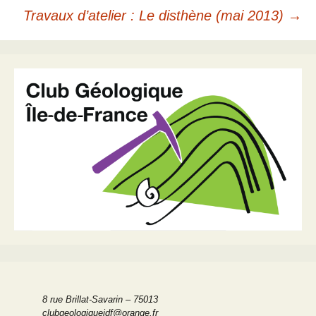
des
Travaux d’atelier : Le disthène (mai 2013)
→
articles
8 rue Brillat-Savarin – 75013
clubgeologiqueidf@orange.fr