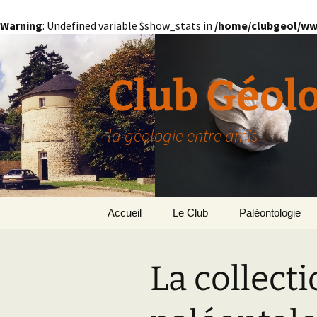
Warning
: Undefined variable $show_stats in
/home/clubgeol/ww
Aller
au
contenu
Club Géol
la géologie entre amis
Accueil
Le Club
Paléontologie
Présentation générale
L’Homme et la Co
La collect
Paris
Le Bassin Parisi
Grignon
GRIGNON – 78