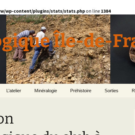
w/wp-content/plugins/stats/stats.php
on line
1384
ogique Île-de-F
L’atelier
Minéralogie
Préhistoire
Sorties
R
quille
Divers minéralogie
ion
en
Géomorphologie du
Pétrographie
Bassin parisien
Le Domaine de Grignon