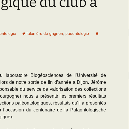
gique du club à
Paléogéographie* du
Bassin parisien
’Equipe
Les Scientifiques à
Activités
Grignon
Les premières cartes
géologiques du Bassin
CR des Réunions
parisien
La Falunière de Grignon
ontologie
falunière de grignon
,
paéontologie
Documentation réunions
L’échelle
La Collection de la
thématiques
chronostratigraphique
falunière
Les Travaux des
Transgression/Régression
Exposition permanente
Equipiers
marine
et Galerie de Photos
Documentation pour la
25 mai 2014 : Les 25
u laboratoire Biogéosciences de l’Université de
détermination des
ans de Grignon
rs de notre sortie de fin d’année à Dijon, Jérôme
fossiles de l’Eocène du
BP
onsable du service de valorisation des collections
Grignon menacé !!
Bourgogne) nous a présenté les premiers résultats
ections paléontologiques, résultats qu’il a présentés
à l’occasion du centenaire de la Paläontologische
gique).