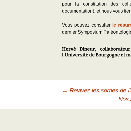
pour la constitution des colle
documentation), et nous vous tien
Vous pouvez consulter
le résu
dernier Symposium Paléontologiq
Hervé Dineur, collaborateu
l’Université de Bourgogne et m
Navigation
←
Revivez les sorties de 
Nos 
des