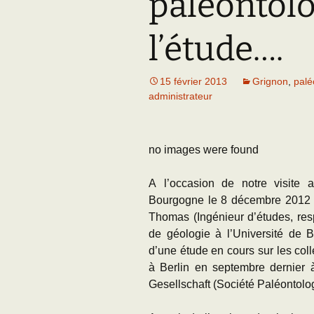
paléontolo
Adhésion
Les Travaux de l
Paléo
l’étude….
Documents (accès
restreint)
15 février 2013
Grignon
,
palé
administrateur
no images were found
A l’occasion de notre visite a
Bourgogne le 8 décembre 2012 lo
Thomas (Ingénieur d’études, resp
de géologie à l’Université de 
d’une étude en cours sur les coll
à Berlin en septembre dernier 
Gesellschaft (Société Paléontolo