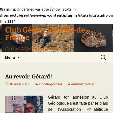
Warning
: Undefined variable $show_stats in
/home/clubgeol/www/wp-content/plugins/stats/stats.php
on
line
1384
Aller
Club Géologique Île-de-
au
France
contenu
la géologie entre amis
Recherc
Menu
Au revoir, Gérard !
30 avril 2017
Uncategorized
administrateur
Gérard, ton adhésion au Club
Géologique s’est faite par le biais
de l’Association Philatélique