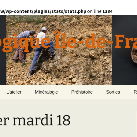
w/wp-content/plugins/stats/stats.php
on line
1384
ogique Île-de-F
L’atelier
Minéralogie
Préhistoire
Sorties
R
quille
Divers minéralogie
er mardi 18
en
Géomorphologie du
Pétrographie
Bassin parisien
Le Domaine de Grignon