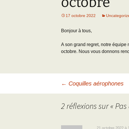
octobre
Adhésion
Les Travaux de l
Paléo
17 octobre 2022
Uncategoriz
Documents (accès
restreint)
Bonjour à tous,
A son grand regret, notre équipe 
octobre. Nous vous donnons rend
Navigation
←
Coquilles aérophones
des
2 réflexions sur «
Pas 
articles
21 octobre 2022 à 