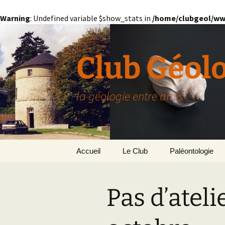
Warning
: Undefined variable $show_stats in
/home/clubgeol/ww
Aller
au
contenu
Club Géol
la géologie entre amis
Accueil
Le Club
Paléontologie
Présentation générale
L’Homme et la Co
Pas d’ateli
Paris
Le Bassin Parisi
Grignon
GRIGNON – 78