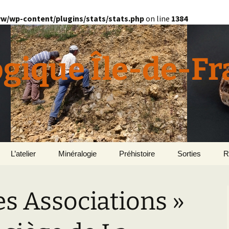
w/wp-content/plugins/stats/stats.php
on line
1384
ogique Île-de-F
L’atelier
Minéralogie
Préhistoire
Sorties
R
quille
Divers minéralogie
s Associations »
en
Géomorphologie du
Pétrographie
Bassin parisien
Le Domaine de Grignon