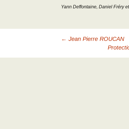
Yann Deffontaine, Daniel Fréry e
Navigation
←
Jean Pierre ROUCAN
Protect
des
articles