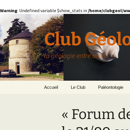
Warning
: Undefined variable $show_stats in
/home/clubgeol/ww
Aller
au
contenu
Club Géol
la géologie entre amis
Accueil
Le Club
Paléontologie
Présentation générale
L’Homme et la Co
« Forum de
Paris
Le Bassin Parisi
Grignon
GRIGNON – 78