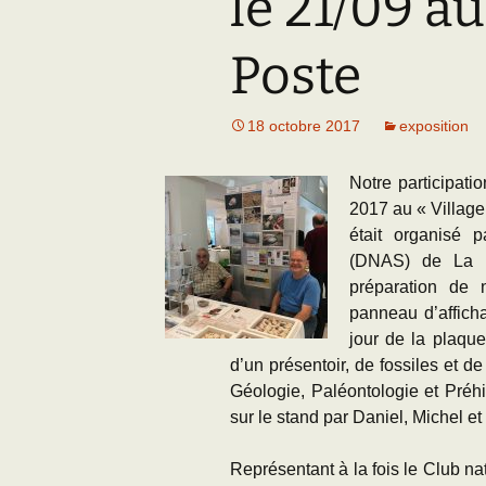
le 21/09 au
Adhésion
Les Travaux de l
Paléo
Poste
Documents (accès
restreint)
18 octobre 2017
exposition
Notre participat
2017 au « Village
était organisé p
(DNAS) de La P
préparation de n
panneau d’afficha
jour de la plaque
d’un présentoir, de fossiles et d
Géologie, Paléontologie et Préhi
sur le stand par Daniel, Miche
Représentant à la fois le Club nat