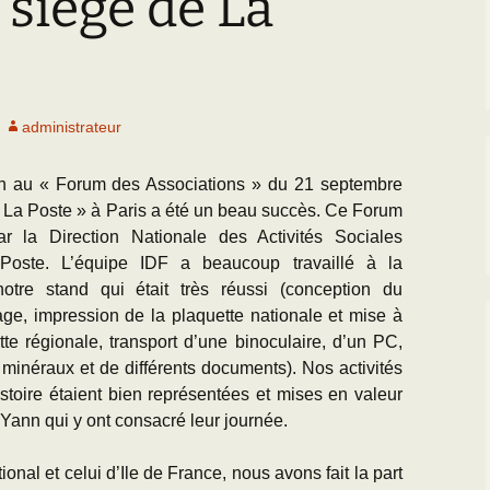
 siège de La
Paléogéographie* du
Bassin parisien
’Equipe
Les Scientifiques à
Activités
Grignon
Les premières cartes
géologiques du Bassin
CR des Réunions
parisien
La Falunière de Grignon
administrateur
Documentation réunions
L’échelle
La Collection de la
thématiques
chronostratigraphique
falunière
ion au « Forum des Associations » du 21 septembre
Les Travaux des
 La Poste » à Paris a été un beau succès. Ce Forum
Transgression/Régression
Exposition permanente
Equipiers
marine
et Galerie de Photos
ar la Direction Nationale des Activités Sociales
oste. L’équipe IDF a beaucoup travaillé à la
Documentation pour la
25 mai 2014 : Les 25
otre stand qui était très réussi (conception du
détermination des
ans de Grignon
fossiles de l’Eocène du
ge, impression de la plaquette nationale et mise à
BP
tte régionale, transport d’une binoculaire, d’un PC,
Grignon menacé !!
e minéraux et de différents documents). Nos activités
stoire étaient bien représentées et mises en valeur
l et Yann qui y ont consacré leur journée.
ional et celui d’Ile de France, nous avons fait la part