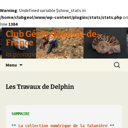
Warning
: Undefined variable $show_stats in
/home/clubgeol/www/wp-content/plugins/stats/stats.php
on
line
1384
Aller
Club Géologique Île-de-
au
France
contenu
la géologie entre amis
Recherc
Menu
Les Travaux de Delphin
SOMMAIRE
** 
La collection numérique de la falunière
 ** 