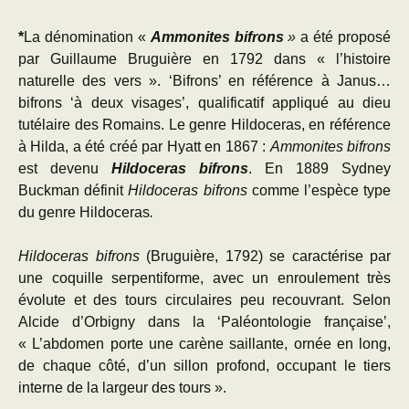
*
La dénomination «
Ammonites bifrons
»
a été proposé
par Guillaume Bruguière en 1792 dans « l’histoire
naturelle des vers ». ‘Bifrons’ en référence à Janus…
bifrons ‘à deux visages’, qualificatif appliqué au dieu
tutélaire des Romains. Le genre Hildoceras, en référence
à Hilda, a été créé par Hyatt en 1867 :
Ammonites bifrons
est devenu
Hildoceras bifrons
. En 1889 Sydney
Buckman définit
Hildoceras bifrons
comme l’espèce type
du genre Hildoceras
.
Hildoceras bifrons
(Bruguière, 1792) se caractérise par
une coquille serpentiforme, avec un enroulement très
évolute et des tours circulaires peu recouvrant. Selon
Alcide d’Orbigny dans la ‘Paléontologie française’,
« L’abdomen porte une carène saillante, ornée en long,
de chaque côté, d’un sillon profond, occupant le tiers
interne de la largeur des tours ».