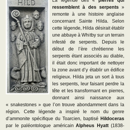
La légende des «
pierres qui
ressemblent à des serpents
»
remonte à une histoire anglaise
concernant Sainte Hilda. Selon
cette légende, Hilda désirait établir
une abbaye à Whitby sur un terrain
infesté de serpents. Depuis le
début de l’ère chrétienne les
serpents étant associés au diable,
il était donc important de nettoyer
la zone avant d’y établir un édifice
religieux. Hilda jeta un sort à tous
les serpents, leur faisant perdre la
tête et les transformant en pierres,
donnant ainsi naissance aux
« snakestones » que l’on trouve abondamment dans la
région. Cette légende a inspiré le nom du genre
d’ammonite spécifique du Toarcien, baptisé
Hildoceras
par le paléontologue américain
Alpheus Hyatt
(1838-