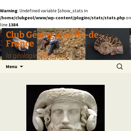
Warning
: Undefined variable $show_stats in
/home/clubgeol/www/wp-content/plugins/stats/stats.php
on
line
1384
Aller
Club Géologique Île-de-
au
France
contenu
la géologie entre amis
Recherc
Menu