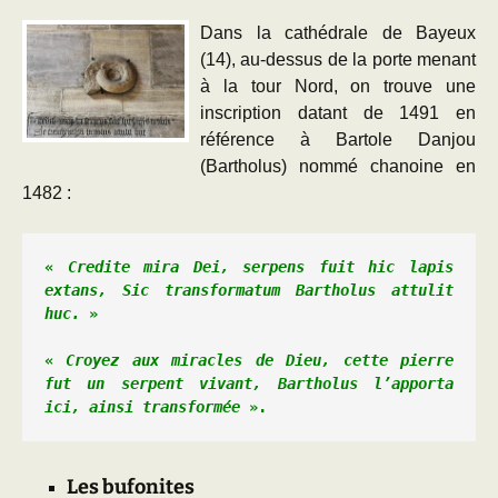
Dans la cathédrale de Bayeux
(14), au-dessus de la porte menant
à la tour Nord, on trouve une
inscription datant de 1491 en
référence à Bartole Danjou
(Bartholus) nommé chanoine en
1482 :
« 
Credite mira Dei, serpens fuit hic lapis 
extans, 
Sic transformatum Bartholus attulit 
huc.
 »
« 
Croyez aux miracles de Dieu, cette pierre 
fut un serpent vivant, 
Bartholus l’apporta 
ici, ainsi transformée 
».
Les bufonites