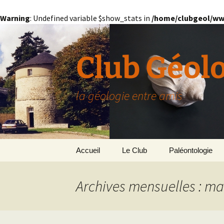
Warning
: Undefined variable $show_stats in
/home/clubgeol/ww
Aller
au
contenu
Club Géol
la géologie entre amis
Accueil
Le Club
Paléontologie
Présentation générale
L’Homme et la Co
Archives mensuelles : ma
Paris
Le Bassin Parisi
Grignon
GRIGNON – 78