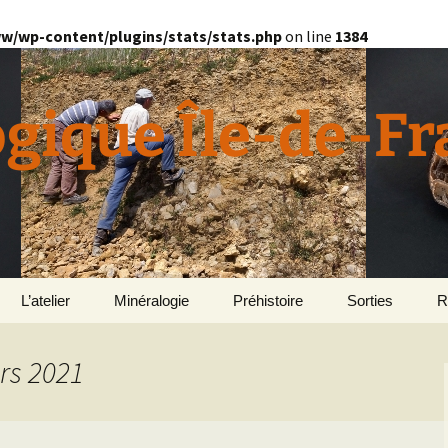
w/wp-content/plugins/stats/stats.php
on line
1384
ogique Île-de-F
L’atelier
Minéralogie
Préhistoire
Sorties
R
quille
Divers minéralogie
rs 2021
en
Géomorphologie du
Pétrographie
Bassin parisien
Le Domaine de Grignon