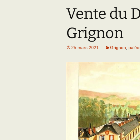
Vente du 
Adhésion
Les Travaux de l
Paléo
Documents (accès
Grignon
restreint)
25 mars 2021
Grignon
,
paléo