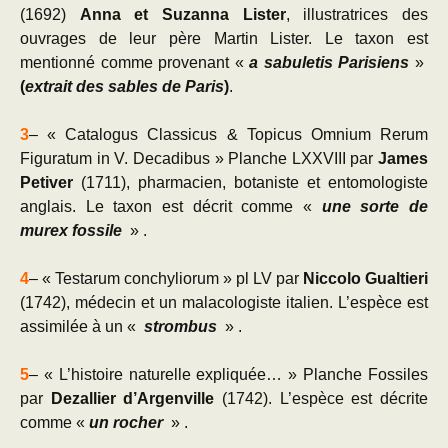
(1692)
Anna et Suzanna Lister
, illustratrices des
ouvrages de leur père
Martin Lister
. Le taxon est
mentionné comme provenant «
a sabuletis Parisiens
»
(
extrait des sables de Paris
)
.
3
– « Catalogus Classicus & Topicus Omnium Rerum
Figuratum in V. Decadibus » Planche LXXVIII par
James
Petiver
(1711), pharmacien, botaniste et entomologiste
anglais. Le taxon est décrit comme «
une sorte de
murex fossile
» .
4
– « Testarum conchyliorum » pl LV par
Niccolo Gualtieri
(1742), médecin et un malacologiste italien. L’espèce est
assimilée à un «
strombus
» .
5
– « L’histoire naturelle expliquée… » Planche Fossiles
par
Dezallier d’Argenville
(1742). L’espèce est décrite
comme «
un
rocher
» .