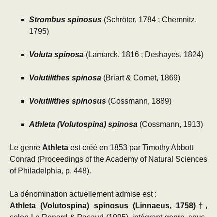
Strombus spinosus
(Schröter, 1784 ; Chemnitz,
1795)
Voluta spinosa
(Lamarck, 1816 ; Deshayes, 1824)
Volutilithes spinosa
(Briart & Cornet, 1869)
Volutilithes spinosus
(Cossmann, 1889)
Athleta (Volutospina) spinosa
(Cossmann, 1913)
Le genre
Athleta
est créé en 1853 par
Timothy Abbott
Conrad
(Proceedings of the Academy of Natural Sciences
of Philadelphia, p. 448).
La dénomination actuellement admise est :
Athleta (Volutospina) spinosus (Linnaeus, 1758)†
,