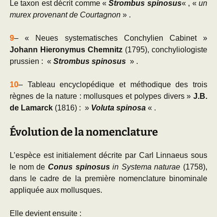
Le taxon est décrit comme «
S
trombus spinosus
« , «
un
murex provenant de Courtagnon
» .
9
– « Neues systematisches Conchylien Cabinet »
Johann Hieronymus Chemnitz
(1795), conchyliologiste
prussien : «
Strombus spinosus
» .
10
– Tableau encyclopédique et méthodique des trois
règnes de la nature : mollusques et polypes divers »
J.B.
de Lamarck
(1816) : »
Voluta spinosa
« .
Évolution de la nomenclature
L’espèce est initialement décrite par
Carl Linnaeus
sous
le nom de
Conus spinosus
in
Systema naturae
(1758),
dans le cadre de la première nomenclature binominale
appliquée aux mollusques.
Elle devient ensuite :