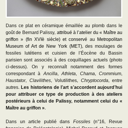
Dans ce plat en céramique émaillée au plomb dans le
goût de Bernard Palissy,
attribué à l’atelier du « Maître au
griffon » (fin XVIè siècle) et conservé
au
Metropolitan
Museum of Art de New York (MET)
, des moulages de
fossiles lutétiens et cuisien de l’Éocène du Bassin
parisien sont associés à des coquillages actuels
(photo
ci-dessus)
. On y reconnaît notamment des formes
correspondant à
Ancilla
,
Athleta
,
Chama
,
Crommium
,
Haustator
,
Clavilithes
, Volutilithes,
Chryptocorda
, entre
autres.
Les historiens de l’art s’accordent aujourd’hui
pour attribuer ce type de production à des ateliers
postérieurs à celui de Palissy, notamment celui du «
Maître au griffon »
.
Dans un article publié dans
Fossiles
(n°16, Revue