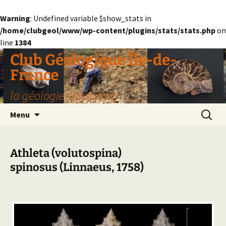
Warning
: Undefined variable $show_stats in
/home/clubgeol/www/wp-content/plugins/stats/stats.php
on
line
1384
Aller
Club Géologique Île-de-
au
France
contenu
la géologie entre amis
Recherc
Menu
Athleta (volutospina)
spinosus (Linnaeus, 1758)