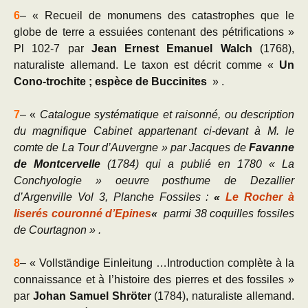
6
– « Recueil de monumens des catastrophes que le
globe de terre a essuiées contenant des pétrifications »
Pl 102-7 par
Jean Ernest Emanuel
Walch
(1768),
naturaliste allemand. Le taxon est décrit comme «
Un
Cono-trochite ; espèce de Buccinites
» .
7
– «
Catalogue systématique et raisonné, ou description
du magnifique Cabinet appartenant ci-devant à M. le
comte de La Tour d’Auvergne » par Jacques de
Favanne
de Montcervelle
(1784) qui a publié en 1780 « La
Conchyologie » oeuvre posthume de Dezallier
d’Argenville Vol 3, Planche Fossiles :
«
Le Rocher à
liserés couronné d’Epines
«
parmi 38 coquilles fossiles
de Courtagnon » .
8
– « Vollständige Einleitung …Introduction complète à la
connaissance et à l’histoire des pierres et des fossiles »
par
Johan Samuel Shröter
(1784), naturaliste allemand.