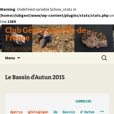
Warning
: Undefined variable $show_stats in
/home/clubgeol/www/wp-content/plugins/stats/stats.php
on
line
1384
Aller
Club Géologique Île-de-
au
France
contenu
la géologie entre amis
Recherc
Menu
Le Bassin d’Autun 2015
Aperçu géologique
 du Bassin d'Autun ** 