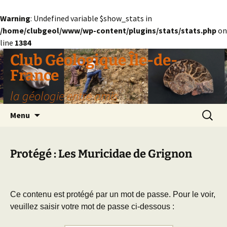
Warning
: Undefined variable $show_stats in
/home/clubgeol/www/wp-content/plugins/stats/stats.php
on
line
1384
Aller
Club Géologique Île-de-
au
France
contenu
la géologie entre amis
Recherc
Menu
Protégé : Les Muricidae de Grignon
Ce contenu est protégé par un mot de passe. Pour le voir,
veuillez saisir votre mot de passe ci-dessous :