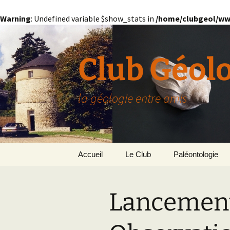
Warning
: Undefined variable $show_stats in
/home/clubgeol/ww
Aller
au
contenu
Club Géol
la géologie entre amis
Accueil
Le Club
Paléontologie
Présentation générale
L’Homme et la Co
Lancement 
Paris
Le Bassin Parisi
Grignon
GRIGNON – 78