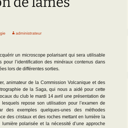
on de lames
Paléogéographie* du
Bassin parisien
’Equipe
Les Scientifiques à
Activités
Grignon
Les premières cartes
géologiques du Bassin
CR des Réunions
parisien
La Falunière de Grignon
gie
administrateur
Documentation réunions
L’échelle
La Collection de la
thématiques
chronostratigraphique
falunière
Les Travaux des
cquérir un microscope polarisant qui sera utilisable
Transgression/Régression
Exposition permanente
Equipiers
marine
et Galerie de Photos
s pour l’identification des minéraux contenus dans
ées lors de différentes sorties.
Documentation pour la
25 mai 2014 : Les 25
détermination des
ans de Grignon
fossiles de l’Eocène du
r, animateur de la Commission Volcanique et des
BP
trographie de la Saga, qui nous a aidé pour cette
Grignon menacé !!
 locaux du club le mardi 14 avril une présentation de
r lesquels repose son utilisation pour l’examen de
 par des exemples quelques-unes des méthodes
ce des cristaux et des roches mettant en lumière la
lumière polarisée et la nécessité d’une approche