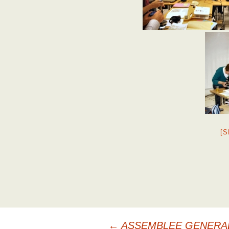
[
←
ASSEMBLEE GENERAL