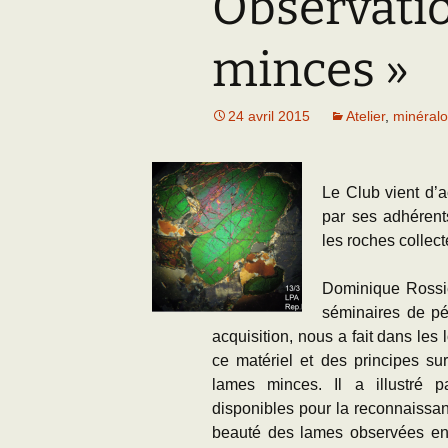
Observati
Adhésion
Les Travaux de l
Paléo
minces »
Documents (accès
restreint)
24 avril 2015
Atelier
,
minéralo
Le Club vient d’a
par ses adhérent
les roches collect
Dominique Rossie
séminaires de pé
acquisition, nous a fait dans les
ce matériel et des principes su
lames minces. Il a illustré
disponibles pour la reconnaissan
beauté des lames observées en 