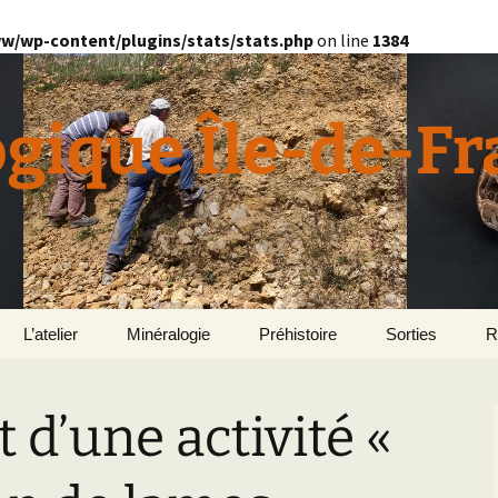
w/wp-content/plugins/stats/stats.php
on line
1384
ogique Île-de-F
L’atelier
Minéralogie
Préhistoire
Sorties
R
quille
Divers minéralogie
d’une activité «
en
Géomorphologie du
Pétrographie
Bassin parisien
Le Domaine de Grignon