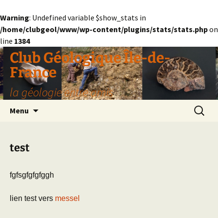
Warning
: Undefined variable $show_stats in
/home/clubgeol/www/wp-content/plugins/stats/stats.php
on
line
1384
Aller
Club Géologique Île-de-
au
France
contenu
la géologie entre amis
Recherc
Menu
test
fgfsgfgfgfggh
lien test vers
messel