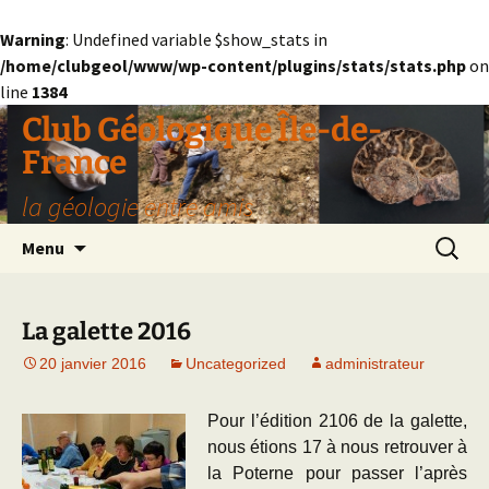
Warning
: Undefined variable $show_stats in
/home/clubgeol/www/wp-content/plugins/stats/stats.php
on
line
1384
Aller
Club Géologique Île-de-
au
France
contenu
la géologie entre amis
Recherc
Menu
La galette 2016
20 janvier 2016
Uncategorized
administrateur
Pour l’édition 2106 de la galette,
nous étions 17 à nous retrouver à
la Poterne pour passer l’après