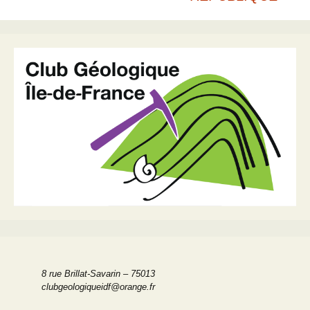
des
articles
8 rue Brillat-Savarin – 75013
clubgeologiqueidf@orange.fr