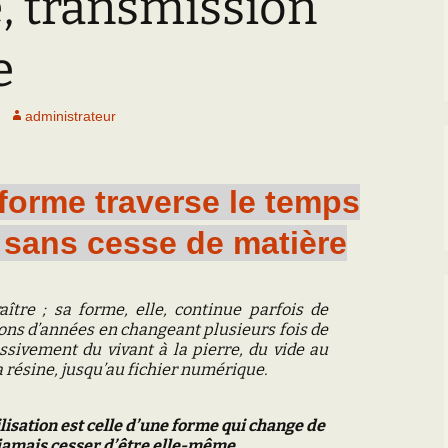
, transmission
Paléogéographie* du
Bassin parisien
’Equipe
Les Scientifiques à
Activités
Grignon
e
Les premières cartes
géologiques du Bassin
CR des Réunions
parisien
La Falunière de Grignon
administrateur
Documentation réunions
L’échelle
La Collection de la
thématiques
chronostratigraphique
falunière
Les Travaux des
orme traverse le temps
Transgression/Régression
Exposition permanente
Equipiers
marine
et Galerie de Photos
sans cesse de matière
Documentation pour la
25 mai 2014 : Les 25
détermination des
ans de Grignon
fossiles de l’Eocène du
BP
aître ; sa forme, elle, continue parfois de
Grignon menacé !!
ons d’années en changeant plusieurs fois de
ssivement du vivant à la pierre, du vide au
 la résine, jusqu’au fichier numérique.
silisation est celle d’une forme qui change de
jamais cesser d’être elle-même.