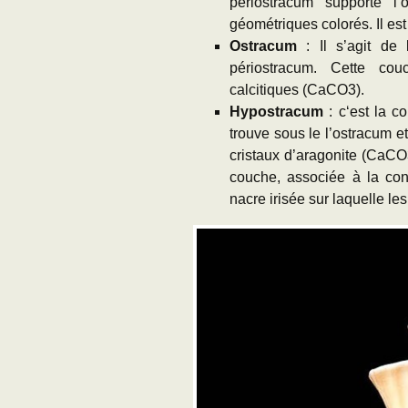
periostracum supporte l
géométriques colorés. Il es
Ostracum
: Il s’agit de 
périostracum. Cette co
calcitiques (CaCO3).
Hypostracum
: c‘est la 
trouve sous le l’ostracum e
cristaux d’aragonite (CaCO
couche, associée à la con
nacre irisée sur laquelle le