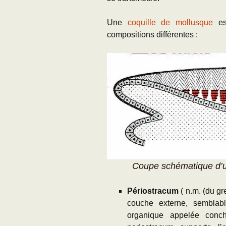
Une
coquille de mollusque
es
compositions différentes :
Coupe schématique d’une co
Périostracum
( n.m. (du gre
couche externe, semblabl
organique appelée conc