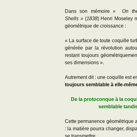
Dans son mémoire
«
On th
Shells »
(
1838
) Henri Moseley m
géométrique de croissance :
« La surface de toute coquille t
générée par la révolution auto
restant toujours géométriquemen
ses dimensions ».
Autrement dit : une coquille est
toujours semblable à elle-mêm
De la protoconque à la coqu
semblable tandi
Cette permanence géométrique an
: la matière pourra changer, disp
se transmettre.