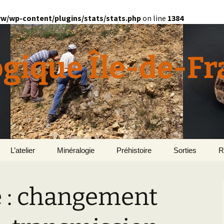
w/wp-content/plugins/stats/stats.php
on line
1384
ogique Île-de-F
L’atelier
Minéralogie
Préhistoire
Sorties
R
quille
Divers minéralogie
e : changement
en
Géomorphologie du
Pétrographie
Bassin parisien
Le Domaine de Grignon