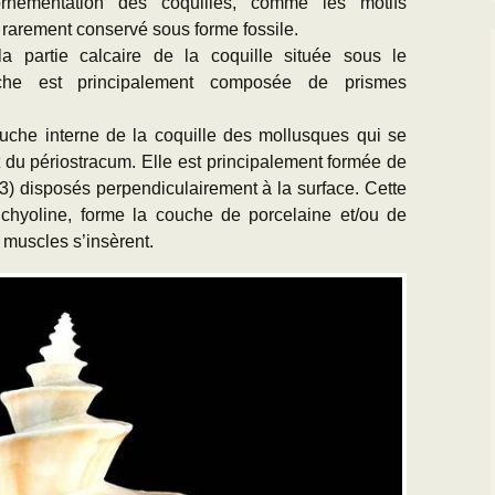
’ornementation des coquilles, comme les motifs
t rarement conservé sous forme fossile.
la partie calcaire de la coquille située sous le
uche est principalement composée de prismes
couche interne de la coquille des mollusques qui se
t du périostracum. Elle est principalement formée de
3) disposés perpendiculairement à la surface. Cette
chyoline, forme la couche de porcelaine et/ou de
s muscles s’insèrent.