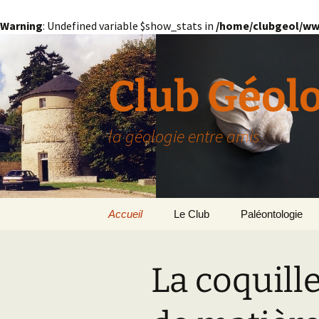
Warning
: Undefined variable $show_stats in
/home/clubgeol/ww
Aller
au
contenu
Club Géol
la géologie entre amis
Accueil
Le Club
Paléontologie
Présentation générale
L’Homme et la Co
La coquill
Paris
Le Bassin Parisi
Grignon
GRIGNON – 78