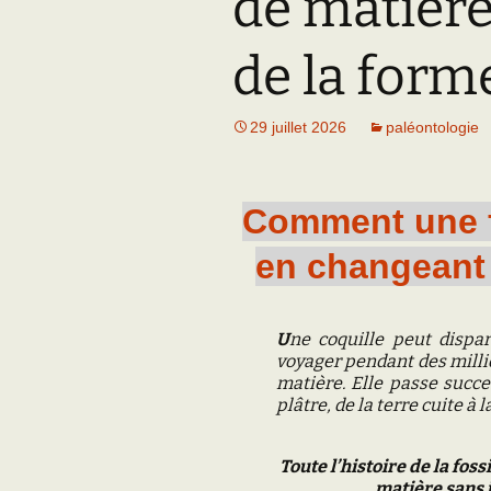
de matière
Adhésion
Les Travaux de l
Paléo
de la form
Documents (accès
restreint)
29 juillet 2026
paléontologie
Comment une f
en changeant 
U
ne coquille peut dispar
voyager pendant des milli
matière. Elle passe succe
plâtre, de la terre cuite à
Toute l’histoire de la fos
matière sans 