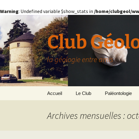
Warning
: Undefined variable $show_stats in
/home/clubgeol/ww
Aller
au
contenu
Club Géol
la géologie entre amis
Accueil
Le Club
Paléontologie
Présentation générale
L’Homme et la Co
Archives mensuelles : oc
Paris
Le Bassin Parisi
Grignon
GRIGNON – 78