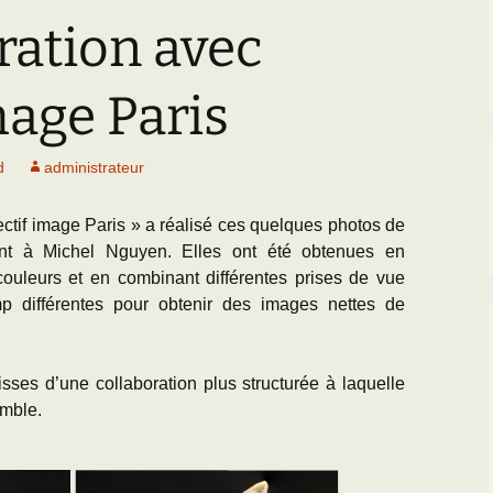
Paléogéographie* du
Bassin parisien
ration avec
’Equipe
Les Scientifiques à
Activités
Grignon
Les premières cartes
géologiques du Bassin
CR des Réunions
mage Paris
parisien
La Falunière de Grignon
Documentation réunions
L’échelle
La Collection de la
thématiques
d
administrateur
chronostratigraphique
falunière
Les Travaux des
Transgression/Régression
Exposition permanente
Equipiers
ectif image Paris » a réalisé ces quelques photos de
marine
et Galerie de Photos
ant à Michel Nguyen. Elles ont été obtenues en
s couleurs et en combinant différentes prises de vue
Documentation pour la
25 mai 2014 : Les 25
détermination des
ans de Grignon
 différentes pour obtenir des images nettes de
fossiles de l’Eocène du
BP
Grignon menacé !!
sses d’une collaboration plus structurée à laquelle
emble.