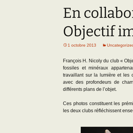
En collabo
Adhésion
Les Travaux de l
Paléo
Documents (accès
Objectif i
restreint)
1 octobre 2013
Uncategorize
François H. Nicoly du club « Obj
fossiles et minéraux apparten
travaillant sur la lumière et le
avec des profondeurs de champ
différents plans de l’objet.
Ces photos constituent les prémi
les deux clubs réfléchissent ens