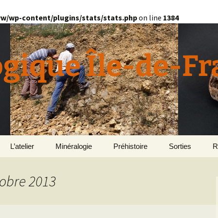
w/wp-content/plugins/stats/stats.php
on line
1384
ogique Île-de-F
L’atelier
Minéralogie
Préhistoire
Sorties
R
quille
Divers minéralogie
tobre 2013
en
Géomorphologie du
Pétrographie
Bassin parisien
Le Domaine de Grignon