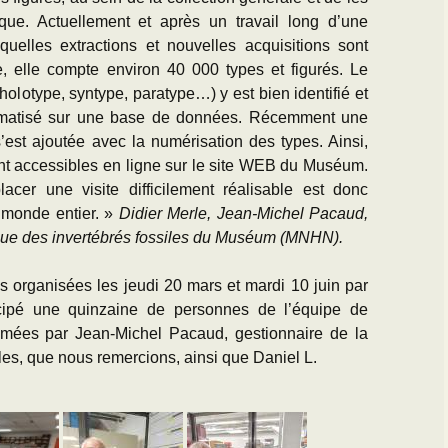
que. Actuellement et après un travail long d’une
uelles extractions et nouvelles acquisitions sont
, elle compte environ 40 000 types et figurés. Le
 holotype, syntype, paratype…) y est bien identifié et
ormatisé sur une base de données. Récemment une
’est ajoutée avec la numérisation des types. Ainsi,
nt accessibles en ligne sur le site WEB du Muséum.
acer une visite difficilement réalisable est donc
 monde entier. »
Didier Merle, Jean-Michel Pacaud,
que des invertébrés fossiles du Muséum (MNHN).
 organisées les jeudi 20 mars et mardi 10 juin par
icipé une quinzaine de personnes de l’équipe de
nimées par Jean-Michel Pacaud, gestionnaire de la
les, que nous remercions, ainsi que Daniel L.