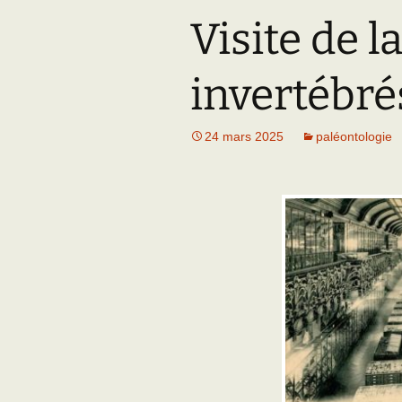
Visite de 
Adhésion
Les Travaux de l
Paléo
Documents (accès
invertébr
restreint)
24 mars 2025
paléontologie