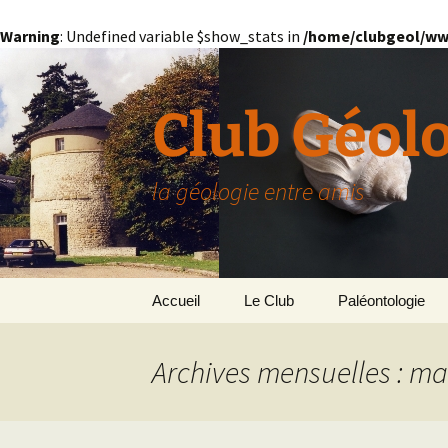
Warning
: Undefined variable $show_stats in
/home/clubgeol/ww
Aller
au
contenu
Club Géol
la géologie entre amis
Accueil
Le Club
Paléontologie
Présentation générale
L’Homme et la Co
Archives mensuelles : ma
Paris
Le Bassin Parisi
Grignon
GRIGNON – 78