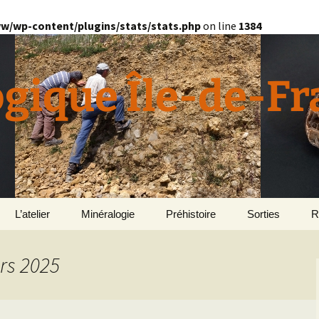
w/wp-content/plugins/stats/stats.php
on line
1384
ogique Île-de-F
L’atelier
Minéralogie
Préhistoire
Sorties
R
quille
Divers minéralogie
rs 2025
en
Géomorphologie du
Pétrographie
Bassin parisien
Le Domaine de Grignon