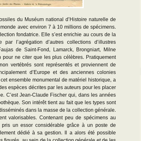
fossiles du Muséum national d’Histoire naturelle de
u monde avec environ 7 à 10 millions de spécimens.
lection fondatrice. Elle s’est enrichie au cours de la
par l’agrégation d’autres collections d’illustres
aujas de Saint-Fond, Lamarck, Brongniart, Milne
pour ne citer que les plus célèbres. Pratiquement
non vertébrés sont représentés et proviennent de
incipalement d’Europe et des anciennes colonies
cet ensemble monumental de matériel historique, a
 des espèces décrites par les auteurs pour les placer
ue. C’est Jean-Claude Fischer qui, dans les années
ypothèque. Son intérêt tient au fait que les types sont
 disséminés dans la masse de la collection générale.
ement valorisables. Contenant peu de spécimens au
 pris un essor considérable grâce à un poste de
lement dédié à sa gestion. Il a alors été possible
es figurés, au sein de la collection générale et de les