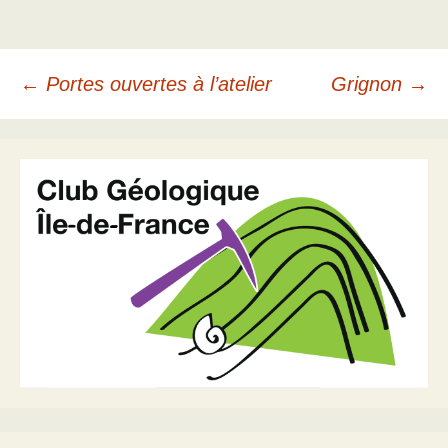
Navigation
←
Portes ouvertes à l’atelier
Grignon
→
des
articles