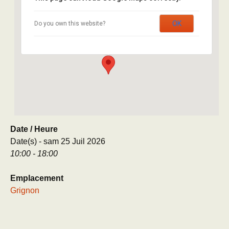
Avenue Lucien Brétignières – Cour des Meules
OK
Do you own this website?
- Thiverval Grignon
Évènement
Date / Heure
Date(s) - sam 25 Juil 2026
10:00 - 18:00
Emplacement
Grignon