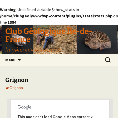
Warning
: Undefined variable $show_stats in
/home/clubgeol/www/wp-content/plugins/stats/stats.php
on
line
1384
Aller
Club Géologique Île-de-
au
France
contenu
la géologie entre amis
Recherc
Menu
Grignon
Grignon
Grignon
This page can't load Google Maps correctly.