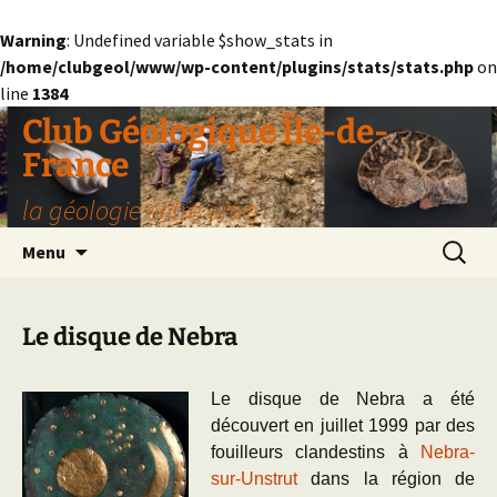
Warning
: Undefined variable $show_stats in
/home/clubgeol/www/wp-content/plugins/stats/stats.php
on
line
1384
Aller
Club Géologique Île-de-
au
France
contenu
la géologie entre amis
Recherc
Menu
Le disque de Nebra
Le disque de Nebra a été
découvert en juillet 1999 par des
fouilleurs clandestins à
Nebra-
sur-Unstrut
dans la région de