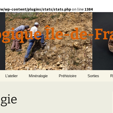
w/wp-content/plugins/stats/stats.php
on line
1384
ogique Île-de-F
L’atelier
Minéralogie
Préhistoire
Sorties
R
quille
Divers minéralogie
gie
en
Géomorphologie du
Pétrographie
Bassin parisien
Le Domaine de Grignon