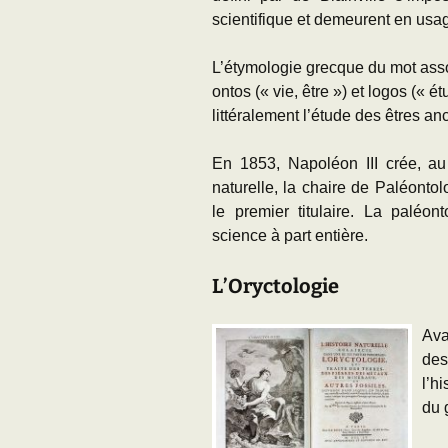
scientifique et demeurent en usa
L’étymologie grecque du mot asso
ontos (« vie, être ») et logos (« é
littéralement l’étude des êtres an
En 1853, Napoléon III crée,
au
naturelle,
la
chaire de Paléonto
le premier titulaire. La paléo
science à part entière.
L’Oryctologie
Ava
des
l’h
du 