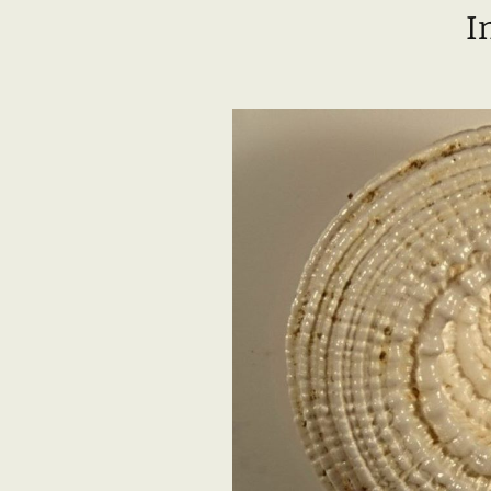
I
Adhésion
Les Travaux de l
Paléo
Documents (accès
restreint)