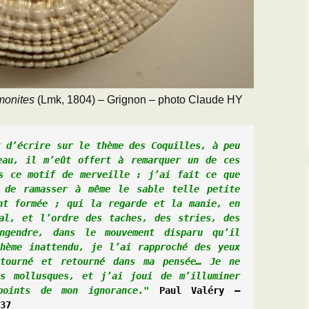
monites
(Lmk, 1804) –
Grignon – photo Claude HY
 d’écrire sur le thème des Coquilles, à peu 
au, il m’eût offert à remarquer un de ces 
s ce motif de merveille : j’ai fait ce que 
 de ramasser à même le sable telle petite 
nt formée ; qui la regarde et la manie, en 
al, et l’ordre des taches, des stries, des 
ngendre, dans le mouvement disparu qu’il 
hème inattendu, je l’ai rapproché des yeux 
tourné et retourné dans ma pensée… Je ne 
s mollusques, et j’ai joui de m’illuminer 
points de mon ignorance." 
Paul Valéry – 
37