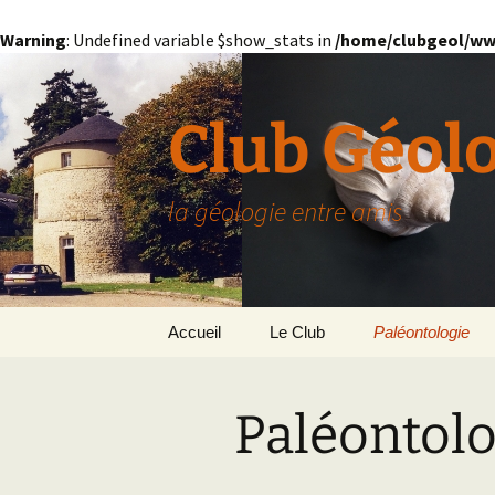
Warning
: Undefined variable $show_stats in
/home/clubgeol/ww
Aller
au
contenu
Club Géol
la géologie entre amis
Accueil
Le Club
Paléontologie
Présentation générale
L’Homme et la Co
Paléontolo
Paris
Le Bassin Parisi
Grignon
GRIGNON – 78