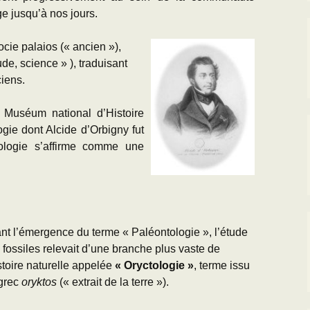
ge jusqu’à nos jours.
cie palaios (« ancien »),
tude, science » ), traduisant
ciens.
 Muséum national d’Histoire
logie
dont Alcide d’Orbigny fut
ntologie s’affirme comme une
nt l’émergence du terme « Paléontologie », l’étude
 fossiles relevait d’une branche plus vaste de
istoire naturelle appelée
« Oryctologie »
, terme issu
grec
oryktos
(« extrait de la terre »).