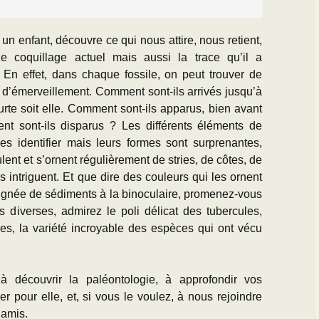
n enfant, découvre ce qui nous attire, nous retient,
e coquillage actuel mais aussi la trace qu’il a
 En effet, dans chaque fossile, on peut trouver de
t d’émerveillement. Comment sont-ils arrivés jusqu’à
ourte soit elle. Comment sont-ils apparus, bien avant
nt sont-ils disparus ? Les différents éléments de
es identifier mais leurs formes sont surprenantes,
lent et s’ornent régulièrement de stries, de côtes, de
s intriguent. Et que dire des couleurs qui les ornent
ignée de sédiments à la binoculaire, promenez-vous
 diverses, admirez le poli délicat des tubercules,
lles, la variété incroyable des espèces qui ont vécu
à découvrir la paléontologie, à approfondir vos
 pour elle, et, si vous le voulez, à nous rejoindre
 amis.