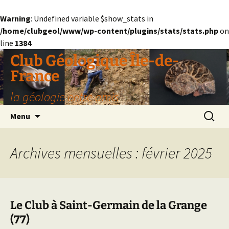
Warning
: Undefined variable $show_stats in
/home/clubgeol/www/wp-content/plugins/stats/stats.php
on
line
1384
Aller
Club Géologique Île-de-
au
France
contenu
la géologie entre amis
Recherc
Menu
Archives mensuelles : février 2025
Le Club à Saint-Germain de la Grange
(77)