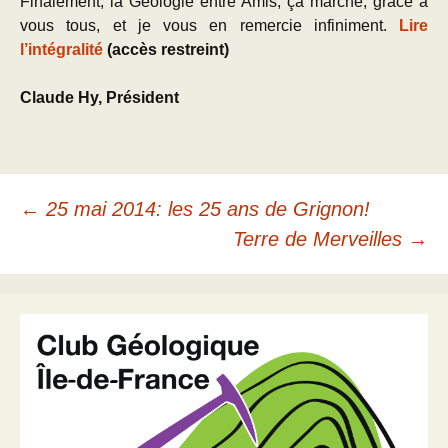
Finalement, la Géologie entre Amis, ça marche, grâce à
vous tous, et je vous en remercie infiniment.
Lire
l’intégralité
(accès restreint)
Claude Hy, Président
Navigation
←
25 mai 2014: les 25 ans de Grignon!
Terre de Merveilles
→
des
articles