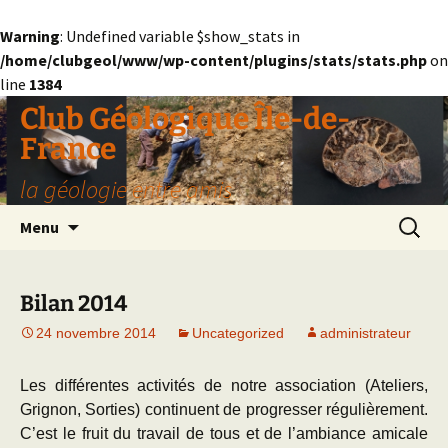
Warning
: Undefined variable $show_stats in
/home/clubgeol/www/wp-content/plugins/stats/stats.php
on
line
1384
Aller
Club Géologique Île-de-
au
France
contenu
la géologie entre amis
Recherc
Menu
Bilan 2014
24 novembre 2014
Uncategorized
administrateur
Les différentes activités de notre association (Ateliers,
Grignon, Sorties) continuent de progresser régulièrement.
C’est le fruit du travail de tous et de l’ambiance amicale