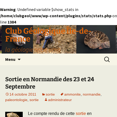
Warning
: Undefined variable $show_stats in
/home/clubgeol/www/wp-content/plugins/stats/stats.php
on
line
1384
Aller
Club Géologique Île-de-
au
France
contenu
la géologie entre amis
Recherc
Menu
Sortie en Normandie des 23 et 24
Septembre
14 octobre 2011
sortie
ammonite
,
normandie
,
paleontologie
,
sortie
administrateur
Le compte rendu de cette
sortie
en