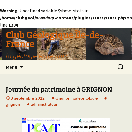
Warning
: Undefined variable $show_stats in
/home/clubgeol/www/wp-content/plugins/stats/stats.php
on
line
1384
Aller
Club Géologique Île-de-
au
France
contenu
la géologie entre amis
Recherc
Menu
Journée du patrimoine à GRIGNON
3 septembre 2012
Grignon
,
paléontologie
grignon
administrateur