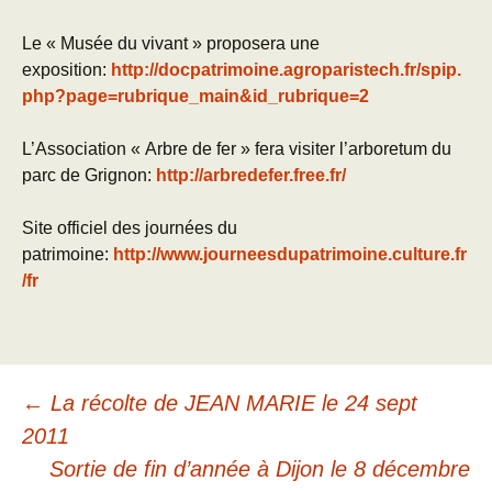
Le « Musée du vivant » proposera une
exposition:
http://docpatrimoine.agroparistech.fr/spip.
php?page=rubrique_main&id_rubrique=2
L’Association « Arbre de fer » fera visiter l’arboretum du
parc de Grignon:
http://arbredefer.free.fr/
Site officiel des journées du
patrimoine:
http://www.journeesdupatrimoine.culture.fr
/fr
Navigation
←
La récolte de JEAN MARIE le 24 sept
2011
des
Sortie de fin d’année à Dijon le 8 décembre