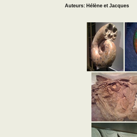
Auteurs: Hélène et Jacques
Adhésion
Les Travaux de l
Paléo
Documents (accès
restreint)