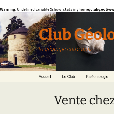
Warning
: Undefined variable $show_stats in
/home/clubgeol/ww
Aller
au
contenu
Club Géol
la géologie entre amis
Accueil
Le Club
Paléontologie
Présentation générale
L’Homme et la Co
Vente chez
Paris
Le Bassin Parisi
Grignon
GRIGNON – 78