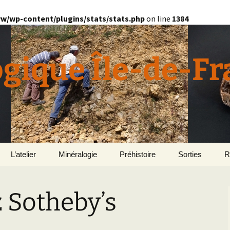
w/wp-content/plugins/stats/stats.php
on line
1384
ogique Île-de-F
L’atelier
Minéralogie
Préhistoire
Sorties
R
quille
Divers minéralogie
 Sotheby’s
en
Géomorphologie du
Pétrographie
Bassin parisien
Le Domaine de Grignon